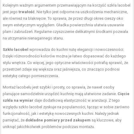
Kolejnym ważnym argumentem przemawiającym na korzyść szkła lacobel
jest jego
trwałość
. Nie tylko jest odporne na uszkodzenia mechaniczne,
ale również na blaknięcie. To sprawia, że przez długi okres cieszy oko
swym estetycznym wyglądem. Gładka powierzchnia ułatwia usuwanie
plam i zabrudzeń. Regularne czyszczenie delikatnymi środkami pozwala
na utrzymanie nienagannego stanu.
Szkło lacobel
wprowadza do kuchni nutę elegancji i nowoczesności.
Dzięki różnorodności kolorów można je łatwo dopasować do każdego
stylu wnętrza. Co więcej, jego optyczne właściwości potrafią sprawić, że
przestrzeń zdaje się większa oraz jaśniejsza, co znacząco podnosi
estetykę całego pomieszczenia.
Montaż lacobelu jest szybki i prosty, co sprawia, że nawet osoby
planujące samodzielnie urządzić kuchnię mają ułatwione zadanie.
Cięcie
szkła na wymiar
daje dodatkową elastyczność w aranżacji. Z tego
względu szkło lacobel zyskuje na popularności, łącząc w sobie zarówno
funkcjonalność, jak i estetykę nowoczesnych kuchni. Należy jednak
pamiętać, że
dokładne pomiary przed zakupem
są kluczowe, aby
uniknąć jakichkolwiek problemów podczas montażu.