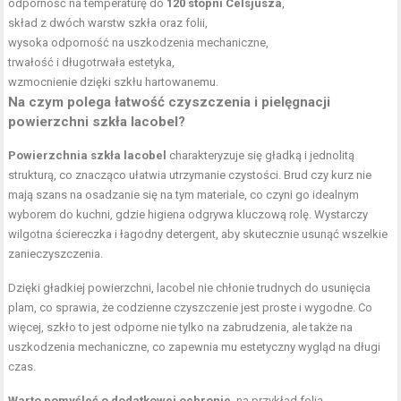
odporność na temperaturę do
120 stopni Celsjusza
,
skład z dwóch warstw szkła oraz folii,
wysoka odporność na uszkodzenia mechaniczne,
trwałość i długotrwała estetyka,
wzmocnienie dzięki szkłu hartowanemu.
Na czym polega łatwość czyszczenia i pielęgnacji
powierzchni szkła lacobel?
Powierzchnia szkła lacobel
charakteryzuje się gładką i jednolitą
strukturą, co znacząco ułatwia utrzymanie czystości. Brud czy kurz nie
mają szans na osadzanie się na tym materiale, co czyni go idealnym
wyborem do kuchni, gdzie higiena odgrywa kluczową rolę. Wystarczy
wilgotna ściereczka i łagodny detergent, aby skutecznie usunąć wszelkie
zanieczyszczenia.
Dzięki gładkiej powierzchni, lacobel nie chłonie trudnych do usunięcia
plam, co sprawia, że codzienne czyszczenie jest proste i wygodne. Co
więcej, szkło to jest odporne nie tylko na zabrudzenia, ale także na
uszkodzenia mechaniczne, co zapewnia mu estetyczny wygląd na długi
czas.
Warto pomyśleć o dodatkowej ochronie
, na przykład folią