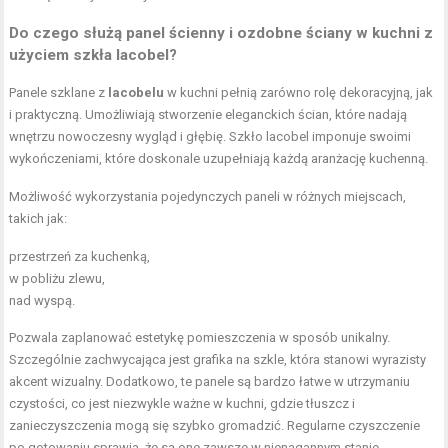
Do czego służą panel ścienny i ozdobne ściany w kuchni z
użyciem szkła lacobel?
Panele szklane z
lacobelu
w kuchni pełnią zarówno rolę dekoracyjną, jak
i praktyczną. Umożliwiają stworzenie eleganckich ścian, które nadają
wnętrzu nowoczesny wygląd i głębię. Szkło lacobel imponuje swoimi
wykończeniami, które doskonale uzupełniają każdą aranżację kuchenną.
Możliwość wykorzystania pojedynczych paneli w różnych miejscach,
takich jak:
przestrzeń za kuchenką,
w pobliżu zlewu,
nad wyspą.
Pozwala zaplanować estetykę pomieszczenia w sposób unikalny.
Szczególnie zachwycająca jest grafika na szkle, która stanowi wyrazisty
akcent wizualny. Dodatkowo, te panele są bardzo łatwe w utrzymaniu
czystości, co jest niezwykle ważne w kuchni, gdzie tłuszcz i
zanieczyszczenia mogą się szybko gromadzić. Regularne czyszczenie
po gotowaniu sprawia, że są one zawsze w nienagannym stanie.