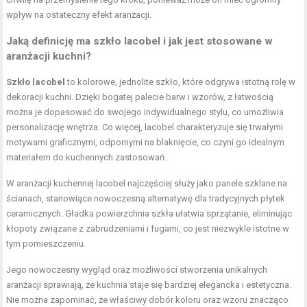
wpływ na ostateczny efekt aranżacji.
Jaką definicję ma szkło lacobel i jak jest stosowane w
aranżacji kuchni?
Szkło lacobel
to kolorowe, jednolite szkło, które odgrywa istotną rolę w
dekoracji kuchni. Dzięki bogatej palecie barw i wzorów, z łatwością
można je dopasować do swojego indywidualnego stylu, co umożliwia
personalizację wnętrza. Co więcej, lacobel charakteryzuje się trwałymi
motywami graficznymi, odpornymi na blaknięcie, co czyni go idealnym
materiałem do kuchennych zastosowań.
W aranżacji kuchennej lacobel najczęściej służy jako panele szklane na
ścianach, stanowiące nowoczesną alternatywę dla tradycyjnych płytek
ceramicznych. Gładka powierzchnia szkła ułatwia sprzątanie, eliminując
kłopoty związane z zabrudzeniami i fugami, co jest niezwykle istotne w
tym pomieszczeniu.
Jego nowoczesny wygląd oraz możliwości stworzenia unikalnych
aranżacji sprawiają, że kuchnia staje się bardziej elegancka i estetyczna.
Nie można zapominać, że właściwy dobór koloru oraz wzoru znacząco