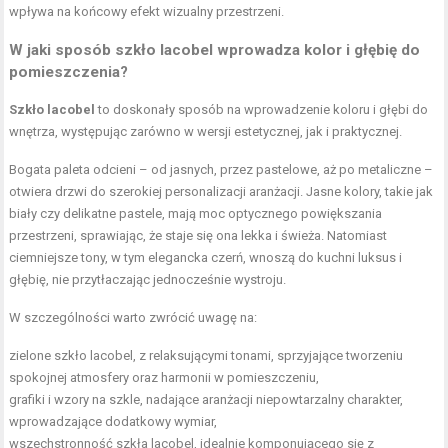
wpływa na końcowy efekt wizualny przestrzeni.
W jaki sposób szkło lacobel wprowadza kolor i głębię do
pomieszczenia?
Szkło lacobel
to doskonały sposób na wprowadzenie koloru i głębi do
wnętrza, występując zarówno w wersji estetycznej, jak i praktycznej.
Bogata paleta odcieni – od jasnych, przez pastelowe, aż po metaliczne –
otwiera drzwi do szerokiej personalizacji aranżacji. Jasne kolory, takie jak
biały czy delikatne pastele, mają moc optycznego powiększania
przestrzeni, sprawiając, że staje się ona lekka i świeża. Natomiast
ciemniejsze tony, w tym elegancka czerń, wnoszą do kuchni luksus i
głębię, nie przytłaczając jednocześnie wystroju.
W szczególności warto zwrócić uwagę na:
zielone szkło lacobel, z relaksującymi tonami, sprzyjające tworzeniu
spokojnej atmosfery oraz harmonii w pomieszczeniu,
grafiki i wzory na szkle, nadające aranżacji niepowtarzalny charakter,
wprowadzające dodatkowy wymiar,
wszechstronność szkła lacobel, idealnie komponującego się z