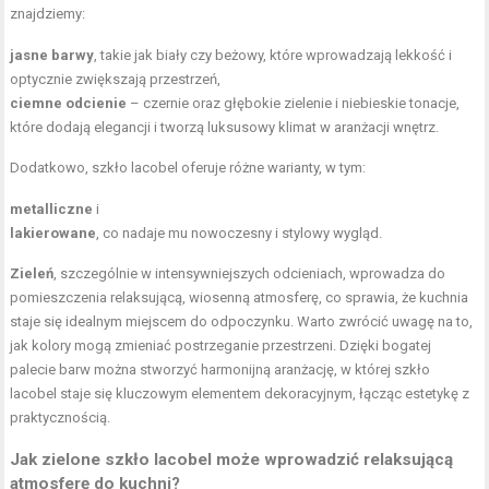
znajdziemy:
jasne barwy
, takie jak biały czy beżowy, które wprowadzają lekkość i
optycznie zwiększają przestrzeń,
ciemne odcienie
– czernie oraz głębokie zielenie i niebieskie tonacje,
które dodają elegancji i tworzą luksusowy klimat w aranżacji wnętrz.
Dodatkowo, szkło lacobel oferuje różne warianty, w tym:
metalliczne
i
lakierowane
, co nadaje mu nowoczesny i stylowy wygląd.
Zieleń
, szczególnie w intensywniejszych odcieniach, wprowadza do
pomieszczenia relaksującą, wiosenną atmosferę, co sprawia, że kuchnia
staje się idealnym miejscem do odpoczynku. Warto zwrócić uwagę na to,
jak kolory mogą zmieniać postrzeganie przestrzeni. Dzięki bogatej
palecie barw można stworzyć harmonijną aranżację, w której szkło
lacobel staje się kluczowym elementem dekoracyjnym, łącząc estetykę z
praktycznością.
Jak zielone szkło lacobel może wprowadzić relaksującą
atmosferę do kuchni?