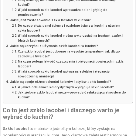
kuchni?
W jaki sposób szkło lacobel wprowadza kolor i głębię do
pomieszczenia?
Jakie jest zastosowanie szkła lacobel w kuchni?
Do czego służą panel ścienny i ozdobne ściany w kuchni z użyciem
szkła lacobel?
W jaki sposób szkło lacobel można wykorzystać na frontach szafek i
blatach kuchennych?
Jakie są korzyści z używania szkła lacobel w kuchni?
Czy szkło lacobel jest odporne na wysokie temperatury i jak długo
zachowuje trwałość?
Na czym polega łatwość czyszczenia i pielęgnacji powierzchni szkła
lacobel?
W jaki sposób szkło lacobel wpływa na estetykę i elegancję
nowoczesnej aranżacji?
Jakie są opcje różnorodności kolorów i stylów szkła lacobel?
W jakich odcieniach kolorystycznych występuje szkło lacobel?
Jak zielone szkło lacobel może wprowadzić relaksującą atmosferę do
kuchni?
Co to jest szkło lacobel i dlaczego warto je
wybrać do kuchni?
Szkło lacobel
to materiał o jednolitym kolorze, który zyskuje na
popularności w aranżacji kuchni. Jego kluczową zaletą jest harmonijne