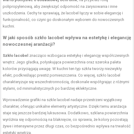
polipropylenową, aby zwiększyć odporność na zarysowania i inne
uszkodzenia. Cechy te sprawiają, że lacobel łączy w sobie elegancję i
funkcjonalność, co czyni go doskonałym wyborem do nowoczesnych
kuchni.
W jaki sposób szkło lacobel wpływa na estetykę i elegancję
nowoczesnej aranżacji?
Szkło lacobel
znacząco wzbogaca estetykę i elegancję współczesnych
wnętrz. Jego gładka, połyskująca powierzchnia oraz szeroka paleta
kolorów przyciągają uwagę. W kuchni ten typ szkła tworzy niezwykły
efekt, podkreślając prestiż pomieszczenia. Co więcej, szkło lacobel
charakteryzuje się wszechstronnością, doskonale współgrając z różnymi
stylami, od minimalistycznych po bardziej eklektyczne.
Wprowadzenie grafiki na szkle lacobel nadaje przestrzeni wyjątkowy
charakter, oferując unikalne elementy artystyczne. Dzięki temu aranżacja
staje się jeszcze bardziej luksusowa. Dodatkowo, szklana powierzchnia
wyróżnia się odpornością na blaknięcie, co sprawia, że kolory pozostają
żywe i intensywne przez długi czas, co bezpośrednio wpływa na trwałość
estetyki wnętrza.