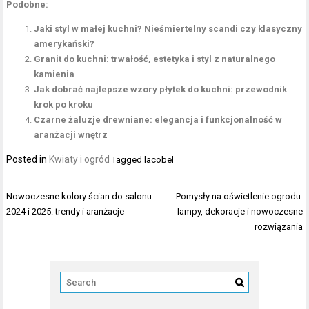
Podobne:
Jaki styl w małej kuchni? Nieśmiertelny scandi czy klasyczny
amerykański?
Granit do kuchni: trwałość, estetyka i styl z naturalnego
kamienia
Jak dobrać najlepsze wzory płytek do kuchni: przewodnik
krok po kroku
Czarne żaluzje drewniane: elegancja i funkcjonalność w
aranżacji wnętrz
Posted in
Kwiaty i ogród
Tagged
lacobel
Nawigacja
Nowoczesne kolory ścian do salonu
Pomysły na oświetlenie ogrodu:
wpisu
2024 i 2025: trendy i aranżacje
lampy, dekoracje i nowoczesne
rozwiązania