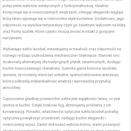
połączenie walorów estetycznych z funkcjonalnością. Idealnie
komponuje się w nowoczesnych wnętrzach, oferując elegancki wygląd,
który łatwo wpasuje się w różnorodne style kuchenne. Dodatkowo, jego
odporność na wysokie temperatury czyni go świetnym wyborem na blaty
oraz fronty szafek, które często muszą znosić kontakt z gorącymi
naczyniami.
Wybierając szkło lacobel, inwestujemy w trwałość oraz odporność na
różnego rodzaju uszkodzenia mechaniczne i blaknięcie. Stanowi ono
doskonałą alternatywę dla tradycyjnych płytek ceramicznych, dodając
kuchni nowoczesnego charakteru. Szeroka gama kolorów lacobelu
sprawia, że możemy stworzyć unikalne, spersonalizowane aranżacje,
które podkreślą indywidualność wnętrza i wprowadzą przytulną
atmosferę.
Czyszczenie gładkiej powierzchni szkła jest wyjątkowo łatwe, co jest
istotne w kuchni. Dzięki brakowi fug, eliminujemy problemy z ich
konserwacją. Ponadto, właściwości optyczne szkła lacobel potrafią
optycznie powiększyć przestrzeń, nadając kuchni elegancki i
nowoczesny wyraz. Zanim dokonasz wyboru koloru, warto poświęcić
chwilę na przemyślenie tego kroku, ponieważ może on mieć ogromny