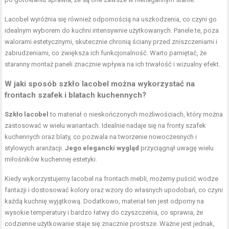
Lacobel wyróżnia się również odpornością na uszkodzenia, co czyni go
idealnym wyborem do kuchni intensywnie użytkowanych. Panele te, poza
walorami estetycznymi, skutecznie chronią ściany przed zniszczeniami i
zabrudzeniami, co zwiększa ich funkcjonalność. Warto pamiętać, że
staranny montaż paneli znacznie wpływa na ich trwałość i wizualny efekt.
W jaki sposób szkło lacobel można wykorzystać na
frontach szafek i blatach kuchennych?
Szkło lacobel
to materiał o nieskończonych możliwościach, który można
zastosować w wielu wariantach. Idealnie nadaje się na fronty szafek
kuchennych oraz blaty, co pozwala na tworzenie nowoczesnych i
stylowych aranżacji.
Jego elegancki wygląd
przyciągnął uwagę wielu
miłośników kuchennej estetyki.
Kiedy wykorzystujemy lacobel na frontach mebli, możemy puścić wodze
fantazji i dostosować kolory oraz wzory do własnych upodobań, co czyni
każdą kuchnię wyjątkową. Dodatkowo, materiał ten jest odporny na
wysokie temperatury i bardzo łatwy do czyszczenia, co sprawia, że
codzienne użytkowanie staje się znacznie prostsze. Ważne jest jednak,