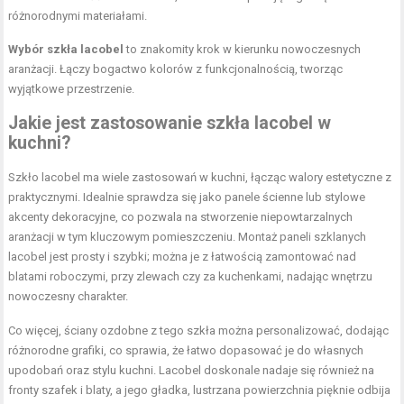
różnorodnymi materiałami.
Wybór szkła lacobel
to znakomity krok w kierunku nowoczesnych
aranżacji. Łączy bogactwo kolorów z funkcjonalnością, tworząc
wyjątkowe przestrzenie.
Jakie jest zastosowanie szkła lacobel w
kuchni?
Szkło lacobel ma wiele zastosowań w kuchni, łącząc walory estetyczne z
praktycznymi. Idealnie sprawdza się jako panele ścienne lub stylowe
akcenty dekoracyjne, co pozwala na stworzenie niepowtarzalnych
aranżacji w tym kluczowym pomieszczeniu. Montaż paneli szklanych
lacobel jest prosty i szybki; można je z łatwością zamontować nad
blatami roboczymi, przy zlewach czy za kuchenkami, nadając wnętrzu
nowoczesny charakter.
Co więcej, ściany ozdobne z tego szkła można personalizować, dodając
różnorodne grafiki, co sprawia, że łatwo dopasować je do własnych
upodobań oraz stylu kuchni. Lacobel doskonale nadaje się również na
fronty szafek i blaty, a jego gładka, lustrzana powierzchnia pięknie odbija