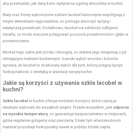
aby przemyśleć, jak dany kolor wpłynie na ogólną atmosferę w kuchni.
Blaty oraz fronty wykończone szkłem lacobel harmonijnie współgrają z
innymi elementami wyposażenia, co pomaga stworzyć spójną i
estetyczną przestrzeń. Dodatkowo, lacobel ma zdolność odbijania
światła, co może znacznie potęgować poczucie przestronności i głębi w
pomieszczeniu.
Montaż tego szkła jest prosty i intuicyjny, co ułatwia jego integrację z już
istniejącymi meblami kuchennymi. Szeroki wybór wzorów i kolorów
sprawia, że lacobel to doskonały wybór dla tych, którzy pragną łączyć
funkcjonalność z estetyką w aranżacji swojej kuchni.
Jakie są korzyści z używania szkła lacobel w
kuchni?
Szkło lacobel
w kuchni oferuje mnóstwo korzyści, które czynią je
idealnym wyborem do wszelkich wnętrz. Przede wszystkim, jest
odporne
na wysokie temperatury
, co gwarantuje bezpieczeństwo w miejscach,
gdzie regularnie gotujemy oraz pieczemy. Dzięki tym właściwościom
materiał pozostaje funkcjonalny nawet w pobliżu źródeł ciepła.