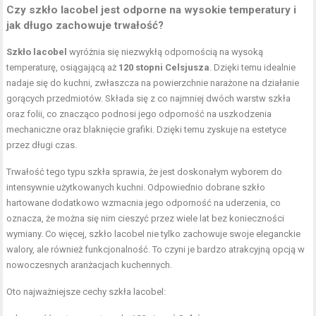
Czy szkło lacobel jest odporne na wysokie temperatury i
jak długo zachowuje trwałość?
Szkło lacobel
wyróżnia się niezwykłą odpornością na wysoką
temperaturę, osiągającą aż
120 stopni Celsjusza
. Dzięki temu idealnie
nadaje się do kuchni, zwłaszcza na powierzchnie narażone na działanie
gorących przedmiotów. Składa się z co najmniej dwóch warstw szkła
oraz folii, co znacząco podnosi jego odporność na uszkodzenia
mechaniczne oraz blaknięcie grafiki. Dzięki temu zyskuje na estetyce
przez długi czas.
Trwałość tego typu szkła sprawia, że jest doskonałym wyborem do
intensywnie użytkowanych kuchni. Odpowiednio dobrane szkło
hartowane dodatkowo wzmacnia jego odporność na uderzenia, co
oznacza, że można się nim cieszyć przez wiele lat bez konieczności
wymiany. Co więcej, szkło lacobel nie tylko zachowuje swoje eleganckie
walory, ale również funkcjonalność. To czyni je bardzo atrakcyjną opcją w
nowoczesnych aranżacjach kuchennych.
Oto najważniejsze cechy szkła lacobel: