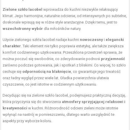
Zielone szkło lacobel
wprowadza do kuchni niezwykle relaksujący
klimat. Jego harmonijne, naturalne odcienie, od intensywnych po subtelne,
doskonale wpisują się w różne style aranżacyjne. Dzięki temu, jest to
wszechstronny wybór
dla miłośników natury.
Użycie zielonego szkła lacobel nadaje kuchni
nowoczesny
i
elegancki
charakter
. Taki element nie tylko poprawia estetykę, ale także zwiększa
komfort codziennego użytkowania. Przeszklona przestrzeń sprawia, że
można poczuć się swobodnie, co zdecydowanie podnosi
przyjemność
zarówno podczas gotowania, jak i spotkań z bliskimi. Co więcej, to szkło
cechuje się
odpornością na blaknięcie
, co gwarantuje jego trwałość
oraz ładny wygląd przez wiele lat. Gładka powierzchnia ułatwia
czyszczenie, co jest istotne w codziennym użytkowaniu.
Decydując się na zielone szkło lacobel, podejmujesz praktyczną decyzję,
która przyczynia się do stworzenia
atmosfery sprzyjającej relaksowi i
kreatywności
w kuchni. Różnorodność odcieni zieleni może istotnie
wpłynąć na nastrój w pomieszczeniu, dlatego warto uwzględnić te
aspekty przy wyborze koloru.