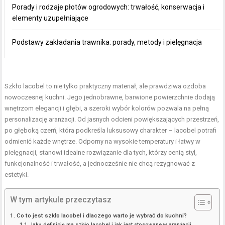
Porady i rodzaje płotów ogrodowych: trwałość, konserwacja i
elementy uzupełniające
Podstawy zakładania trawnika: porady, metody i pielęgnacja
Szkło lacobel to nie tylko praktyczny materiał, ale prawdziwa ozdoba
nowoczesnej kuchni. Jego jednobrawne, barwione powierzchnie dodają
wnętrzom elegancji i głębi, a szeroki wybór kolorów pozwala na pełną
personalizację aranżacji. Od jasnych odcieni powiększających przestrzeń,
po głęboką czerń, która podkreśla luksusowy charakter – lacobel potrafi
odmienić każde wnętrze. Odporny na wysokie temperatury i łatwy w
pielęgnacji, stanowi idealne rozwiązanie dla tych, którzy cenią styl,
funkcjonalność i trwałość, a jednocześnie nie chcą rezygnować z
estetyki.
W tym artykule przeczytasz
Co to jest szkło lacobel i dlaczego warto je wybrać do kuchni?
Jaką definicję ma szkło lacobel i jak jest stosowane w aranżacji