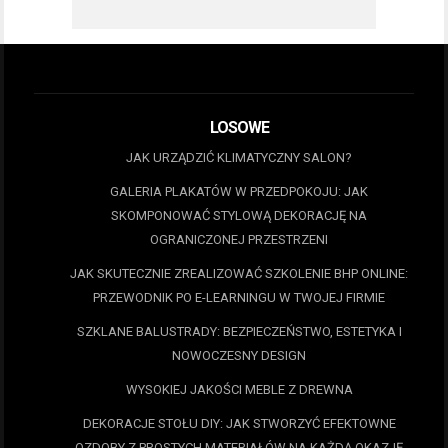
LOSOWE
JAK URZĄDZIĆ KLIMATYCZNY SALON?
GALERIA PLAKATÓW W PRZEDPOKOJU: JAK
SKOMPONOWAĆ STYLOWĄ DEKORACJĘ NA
OGRANICZONEJ PRZESTRZENI
JAK SKUTECZNIE ZREALIZOWAĆ SZKOLENIE BHP ONLINE:
PRZEWODNIK PO E-LEARNINGU W TWOJEJ FIRMIE
SZKLANE BALUSTRADY: BEZPIECZEŃSTWO, ESTETYKA I
NOWOCZESNY DESIGN
WYSOKIEJ JAKOŚCI MEBLE Z DREWNA
DEKORACJE STOŁU DIY: JAK STWORZYĆ EFEKTOWNE
OZDOBY Z PROSTYCH MATERIAŁÓW NA KAŻDĄ OKAZJĘ