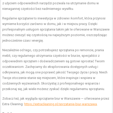
z użyciem odpowiednich narzędzi pozwala na utrzymanie domu w
nienagannej czystości bez nadmiernego wysiłku.
Regularne sprzątanie to inwestycja w zdrowie i komfort, która przynosi
wymierne korzyści zarówno w domu, jak i w miejscu pracy. Dzięki
profesjonalnym usługom sprzątania takim jak te oferowane w Warszawie
możesz cieszyć się czystością na najwyższym poziomie, oszczędzając
jednocześnie czas i energię.
Niezależnie od tego, czy potrzebujesz sprzątania po remoncie, prania
mebli, czy regularnego utrzymania czystości w biurze, specjaliści z
odpowiednim sprzętem i doświadczeniem są gotowi sprostać Twoim
oczekiwaniom. Zachęcamy do eksplorowania dostępnych usług i
odkrywania, jak mogą one poprawić jakość Twojego życia i pracy. Niech
Twoje otoczenie stanie się miejscem, które inspiruje i wspiera w
codziennych wyzwaniach. Skorzystaj z profesjonalnego wsparcia i
przekonaj się, jak wiele możesz zyskać dzięki regularnemu sprzątaniu.
Zobacz też, jak wygląda sprzątanie biur w Warszawie — oferowane przez
Extra Cleaning:
https://extracleaning.pl/sprzatanie-biur-warszawa
.