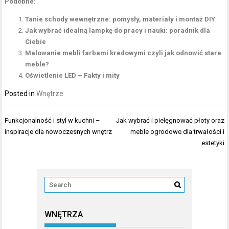
Podobne:
Tanie schody wewnętrzne: pomysły, materiały i montaż DIY
Jak wybrać idealną lampkę do pracy i nauki: poradnik dla
Ciebie
Malowanie mebli farbami kredowymi czyli jak odnowić stare
meble?
Oświetlenie LED – Fakty i mity
Posted in
Wnętrze
Nawigacja
Funkcjonalność i styl w kuchni –
Jak wybrać i pielęgnować płoty oraz
wpisu
inspiracje dla nowoczesnych wnętrz
meble ogrodowe dla trwałości i
estetyki
WNĘTRZA