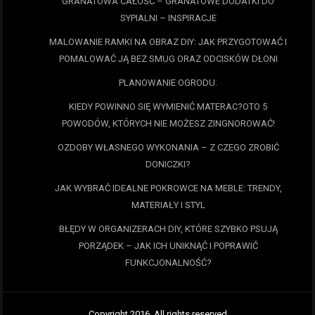
GRANATOWA CAŁOŚĆ – GRANATOWE DODATKI DO
SYPIALNI – INSPIRACJE
MALOWANIE RAMKI NA OBRAZ DIY: JAK PRZYGOTOWAĆ I
POMALOWAĆ JĄ BEZ SMUG ORAZ ODCISKÓW DŁONI
PLANOWANIE OGRODU.
KIEDY POWINNO SIĘ WYMIENIĆ MATERAC?OTO 5
POWODÓW, KTÓRYCH NIE MOŻESZ ZINGNOROWAĆ!
OZDOBY WŁASNEGO WYKONANIA – Z CZEGO ZROBIĆ
DONICZKI?
JAK WYBRAĆ IDEALNE POKROWCE NA MEBLE: TRENDY,
MATERIAŁY I STYL
BŁĘDY W ORGANIZERACH DIY, KTÓRE SZYBKO PSUJĄ
PORZĄDEK – JAK ICH UNIKNĄĆ I POPRAWIĆ
FUNKCJONALNOŚĆ?
Copyright 2016. All rights reserved