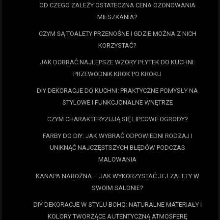
OD CZEGO ZALEŻY OSTATECZNA CENA OZONOWANIA
MIESZKANIA?
CZYM SĄ TOALETY PRZENOŚNE I GDZIE MOŻNA Z NICH
KORZYSTAĆ?
JAK DOBRAĆ NAJLEPSZE WZORY PŁYTEK DO KUCHNI:
PRZEWODNIK KROK PO KROKU
DIY DEKORACJE DO KUCHNI: PRAKTYCZNE POMYSŁY NA
STYLOWE I FUNKCJONALNE WNĘTRZE
CZYM CHARAKTERYZUJĄ SIĘ LIPCOWE OGRODY?
FARBY DO DIY: JAK WYBRAĆ ODPOWIEDNI RODZAJ I
UNIKNĄĆ NAJCZĘSTSZYCH BŁĘDÓW PODCZAS
MALOWANIA
KANAPA NAROŻNA – JAK WYKORZYSTAĆ JEJ ZALETY W
SWOIM SALONIE?
DIY DEKORACJE W STYLU BOHO: NATURALNE MATERIAŁY I
KOLORY TWORZĄCE AUTENTYCZNĄ ATMOSFERĘ