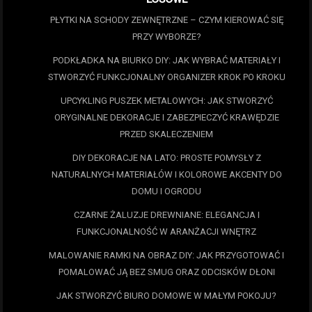
PŁYTKI NA SCHODY ZEWNĘTRZNE – CZYM KIEROWAĆ SIĘ
PRZY WYBORZE?
PODKŁADKA NA BIURKO DIY: JAK WYBRAĆ MATERIAŁY I
STWORZYĆ FUNKCJONALNY ORGANIZER KROK PO KROKU
UPCYKLING PUSZEK METALOWYCH: JAK STWORZYĆ
ORYGINALNE DEKORACJE I ZABEZPIECZYĆ KRAWĘDZIE
PRZED SKALECZENIEM
DIY DEKORACJE NA LATO: PROSTE POMYSŁY Z
NATURALNYCH MATERIAŁÓW I KOLOROWE AKCENTY DO
DOMU I OGRODU
CZARNE ŻALUZJE DREWNIANE: ELEGANCJA I
FUNKCJONALNOŚĆ W ARANŻACJI WNĘTRZ
MALOWANIE RAMKI NA OBRAZ DIY: JAK PRZYGOTOWAĆ I
POMALOWAĆ JĄ BEZ SMUG ORAZ ODCISKÓW DŁONI
JAK STWORZYĆ BIURO DOMOWE W MAŁYM POKOJU?