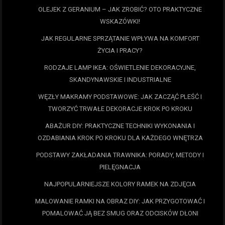
OLEJEK Z GERANIUM – JAK ZROBIĆ? OTO PRAKTYCZNE
WSKAZÓWKI!
JAK REGULARNE SPRZĄTANIE WPŁYWA NA KOMFORT
ŻYCIA I PRACY?
RODZAJE LAMP IKEA: OŚWIETLENIE DEKORACYJNE,
SKANDYNAWSKIE I INDUSTRIALNE
WĘZŁY MAKRAMY PODSTAWOWE: JAK ZACZĄĆ PLEŚĆ I
TWORZYĆ TRWAŁE DEKORACJE KROK PO KROKU
ABAŻUR DIY: PRAKTYCZNE TECHNIKI WYKONANIA I
OZDABIANIA KROK PO KROKU DLA KAŻDEGO WNĘTRZA
PODSTAWY ZAKŁADANIA TRAWNIKA: PORADY, METODY I
PIELĘGNACJA
NAJPOPULARNIEJSZE KOLORY RAMEK NA ZDJĘCIA
MALOWANIE RAMKI NA OBRAZ DIY: JAK PRZYGOTOWAĆ I
POMALOWAĆ JĄ BEZ SMUG ORAZ ODCISKÓW DŁONI