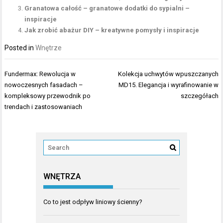
Granatowa całość – granatowe dodatki do sypialni –
inspiracje
Jak zrobić abażur DIY – kreatywne pomysły i inspiracje
Posted in
Wnętrze
Nawigacja
Fundermax: Rewolucja w
Kolekcja uchwytów wpuszczanych
wpisu
nowoczesnych fasadach –
MD15. Elegancja i wyrafinowanie w
kompleksowy przewodnik po
szczegółach
trendach i zastosowaniach
WNĘTRZA
Co to jest odpływ liniowy ścienny?