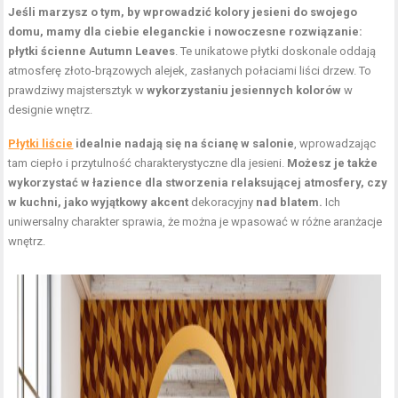
Jeśli marzysz o tym, by wprowadzić kolory jesieni do swojego
domu, mamy dla ciebie eleganckie i nowoczesne rozwiązanie:
płytki ścienne
Autumn Leaves
. Te unikatowe płytki doskonale oddają
atmosferę złoto-brązowych alejek, zasłanych połaciami liści drzew. To
prawdziwy majstersztyk w
wykorzystaniu jesiennych kolorów
w
designie wnętrz.
Płytki liście
idealnie nadają się na ścianę w salonie
, wprowadzając
tam ciepło i przytulność charakterystyczne dla jesieni.
Możesz je także
wykorzystać w łazience dla stworzenia relaksującej atmosfery, czy
w kuchni, jako wyjątkowy akcent
dekoracyjny
nad blatem.
Ich
uniwersalny charakter sprawia, że można je wpasować w różne aranżacje
wnętrz.