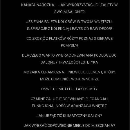
KANAPA NAROŻNA – JAK WYKORZYSTAĆ JEJ ZALETY W
SWOIM SALONIE?
JESIENNA PALETA KOLORÓW W TWOIM WNĘTRZU:
INSPIRACJE Z KOLEKCJĄ LEAVES OD RAW DECOR!
CO ZROBIĆ Z PŁATKÓW RÓŻY? POZNAJ 3 CIEKAWE
POMYSŁY!
DLACZEGO WARTO WYBRAĆ DREWNIANĄ PODŁOGĘ DO
SALONU? TRWAŁOŚĆ I ESTETYKA
MOZAIKA CERAMICZNA – NIEWIELKI ELEMENT, KTÓRY
MOŻE ODMIENIĆ TWOJE WNĘTRZE
OŚWIETLENIE LED – FAKTY I MITY
CZARNE ŻALUZJE DREWNIANE: ELEGANCJA I
FUNKCJONALNOŚĆ W ARANŻACJI WNĘTRZ
JAK URZĄDZIĆ KLIMATYCZNY SALON?
JAK WYBRAĆ ODPOWIEDNIE MEBLE DO MIESZKANIA?