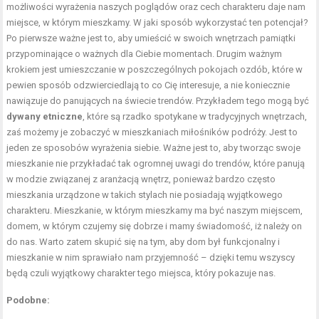
możliwości wyrażenia naszych poglądów oraz cech charakteru daje nam
miejsce, w którym mieszkamy. W jaki sposób wykorzystać ten potencjał?
Po pierwsze ważne jest to, aby umieścić w swoich wnętrzach pamiątki
przypominające o ważnych dla Ciebie momentach. Drugim ważnym
krokiem jest umieszczanie w poszczególnych pokojach ozdób, które w
pewien sposób odzwierciedlają to co Cię interesuje, a nie koniecznie
nawiązuje do panujących na świecie trendów. Przykładem tego mogą być
dywany etniczne
, które są rzadko spotykane w tradycyjnych wnętrzach,
zaś możemy je zobaczyć w mieszkaniach miłośników podróży. Jest to
jeden ze sposobów wyrażenia siebie. Ważne jest to, aby tworząc swoje
mieszkanie nie przykładać tak ogromnej uwagi do trendów, które panują
w modzie związanej z aranżacją wnętrz, ponieważ bardzo często
mieszkania urządzone w takich stylach nie posiadają wyjątkowego
charakteru. Mieszkanie, w którym mieszkamy ma być naszym miejscem,
domem, w którym czujemy się dobrze i mamy świadomość, iż należy on
do nas. Warto zatem skupić się na tym, aby dom był funkcjonalny i
mieszkanie w nim sprawiało nam przyjemność – dzięki temu wszyscy
będą czuli wyjątkowy charakter tego miejsca, który pokazuje nas.
Podobne: