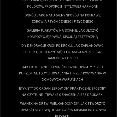
JAK UNIKNĄĆ KICZU W DEKORACJACH DIY: ZASADY
KOLORÓW, PROPORCJI I STYLOWEJ HARMONII
OGRÓD JAKO NATURALNY SPOSÓB NA POPRAWĘ
ZDROWIA PSYCHICZNEGO I FIZYCZNEGO
GALERIA PLAKATÓW NA ŚCIANIE: JAK UŁOŻYĆ
KOMPOZYCJĘ RÓWNĄ, SPÓJNĄ I ESTETYCZNĄ
DIY DEKORACJE KROK PO KROKU: JAK ZAPLANOWAĆ
PROJEKT, BY CIESZYĆ SIĘ EFEKTAMI JESZCZE TEGO
SAMEGO WIECZORU
JAK SKUTECZNIE CHRONIĆ SUSZONE KWIATY PRZED
KURZEM: METODY UTRWALANIA I PRZECHOWYWANIA W
DOMOWYCH WARUNKACH
ETYKIETY DO ORGANIZERÓW DIY: PRAKTYCZNE SPOSOBY
NA CZYTELNE I TRWAŁE OZNACZENIA BEZ DRUKARKI
WIANEK NA DRZWI WIELKANOCNY DIY: JAK STWORZYĆ
TRWAŁĄ I STYLOWĄ DEKORACJĘ W MINIMALISTYCZNYM
KLIMACIE