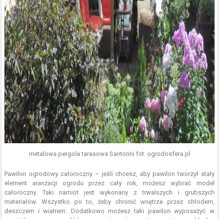
metalowa pergola tarasowa Santorini fot. ogrodosfera.pl
Pawilon ogrodowy całoroczny – jeśli chcesz, aby pawilon tworzył stały
element aranżacji ogrodu przez cały rok, możesz wybrać model
całoroczny. Taki namiot jest wykonany z trwalszych i grubszych
materiałów. Wszystko po to, żeby chronić wnętrze przez chłodem,
deszczem i wiatrem. Dodatkowo możesz taki pawilon wyposażyć w