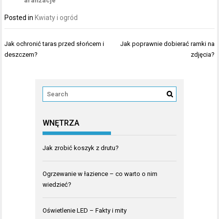
aranżacje
Posted in
Kwiaty i ogród
Nawigacja
Jak ochronić taras przed słońcem i
Jak poprawnie dobierać ramki na
wpisu
deszczem?
zdjęcia?
WNĘTRZA
Jak zrobić koszyk z drutu?
Ogrzewanie w łazience – co warto o nim
wiedzieć?
Oświetlenie LED – Fakty i mity