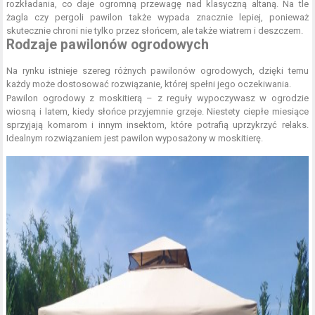
rozkładania, co daje ogromną przewagę nad klasyczną altaną. Na tle
żagla czy pergoli pawilon także wypada znacznie lepiej, ponieważ
skutecznie chroni nie tylko przez słońcem, ale także wiatrem i deszczem.
Rodzaje pawilonów ogrodowych
Na rynku istnieje szereg różnych pawilonów ogrodowych, dzięki temu
każdy może dostosować rozwiązanie, której spełni jego oczekiwania.
Pawilon ogrodowy z moskitierą – z reguły wypoczywasz w ogrodzie
wiosną i latem, kiedy słońce przyjemnie grzeje. Niestety ciepłe miesiące
sprzyjają komarom i innym insektom, które potrafią uprzykrzyć relaks.
Idealnym rozwiązaniem jest pawilon wyposażony w moskitierę.