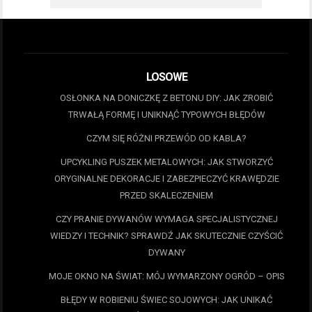
LOSOWE
OSŁONKA NA DONICZKĘ Z BETONU DIY: JAK ZROBIĆ
TRWAŁĄ FORMĘ I UNIKNĄĆ TYPOWYCH BŁĘDÓW
CZYM SIĘ RÓŻNI PRZEWÓD OD KABLA?
UPCYKLING PUSZEK METALOWYCH: JAK STWORZYĆ
ORYGINALNE DEKORACJE I ZABEZPIECZYĆ KRAWĘDZIE
PRZED SKALECZENIEM
CZY PRANIE DYWANÓW WYMAGA SPECJALISTYCZNEJ
WIEDZY I TECHNIK? SPRAWDŹ JAK SKUTECZNIE CZYŚCIĆ
DYWANY
MOJE OKNO NA ŚWIAT: MÓJ WYMARZONY OGRÓD – OPIS
BŁĘDY W ROBIENIU ŚWIEC SOJOWYCH: JAK UNIKAĆ