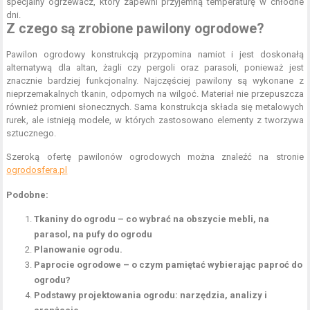
specjalny ogrzewacz, który zapewni przyjemną temperaturę w chłodne
dni.
Z czego są zrobione pawilony ogrodowe?
Pawilon ogrodowy konstrukcją przypomina namiot i jest doskonałą
alternatywą dla altan, żagli czy pergoli oraz parasoli, ponieważ jest
znacznie bardziej funkcjonalny. Najczęściej pawilony są wykonane z
nieprzemakalnych tkanin, odpornych na wilgoć. Materiał nie przepuszcza
również promieni słonecznych. Sama konstrukcja składa się metalowych
rurek, ale istnieją modele, w których zastosowano elementy z tworzywa
sztucznego.
Szeroką ofertę pawilonów ogrodowych można znaleźć na stronie
ogrodosfera.pl
Podobne:
Tkaniny do ogrodu – co wybrać na obszycie mebli, na
parasol, na pufy do ogrodu
Planowanie ogrodu.
Paprocie ogrodowe – o czym pamiętać wybierając paproć do
ogrodu?
Podstawy projektowania ogrodu: narzędzia, analizy i