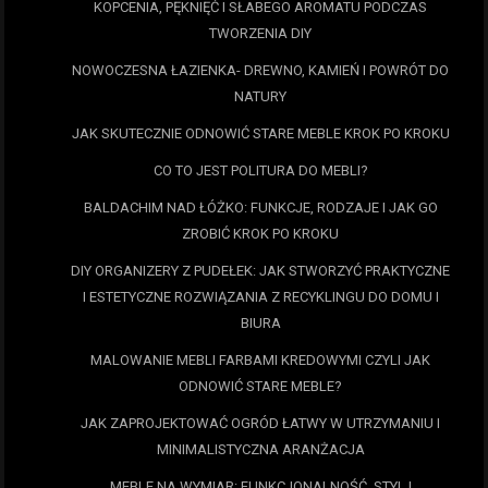
KOPCENIA, PĘKNIĘĆ I SŁABEGO AROMATU PODCZAS
TWORZENIA DIY
NOWOCZESNA ŁAZIENKA- DREWNO, KAMIEŃ I POWRÓT DO
NATURY
JAK SKUTECZNIE ODNOWIĆ STARE MEBLE KROK PO KROKU
CO TO JEST POLITURA DO MEBLI?
BALDACHIM NAD ŁÓŻKO: FUNKCJE, RODZAJE I JAK GO
ZROBIĆ KROK PO KROKU
DIY ORGANIZERY Z PUDEŁEK: JAK STWORZYĆ PRAKTYCZNE
I ESTETYCZNE ROZWIĄZANIA Z RECYKLINGU DO DOMU I
BIURA
MALOWANIE MEBLI FARBAMI KREDOWYMI CZYLI JAK
ODNOWIĆ STARE MEBLE?
JAK ZAPROJEKTOWAĆ OGRÓD ŁATWY W UTRZYMANIU I
MINIMALISTYCZNA ARANŻACJA
MEBLE NA WYMIAR: FUNKCJONALNOŚĆ, STYL I