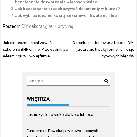
bezpiecznie do tworzenia własnych świec
Jak bezpiecznie przechowywać dokumenty w biurze?
Jak wybrać idealne kwiaty sezonowe i trwałe na ślub
Posted in
DIY dekoracyjne i upcycling
Nawigacja
Jak skutecznie zrealizować
Osłonka na doniczkę z betonu DIY:
wpisu
szkolenie BHP online: Przewodnik po
jak zrobić trwałą formę i uniknąć
e-learningu w Twojej firmie
typowych błędów
WNĘTRZA
Jak uszyć legowisko dla kota lub psa
Fundermax: Rewolucja w nowoczesnych