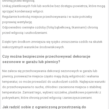
chronią przed wilgocią.
Unikaj plastikowych folii lub worków bez dostępu powietrza, które mogą
sprzyjać kondensacji wilgoci.
Regularnie kontroluj miejsce przechowywania i w razie potrzeby
poprawiaj wentylację.
Odpowiednio owinięte ozdoby (folią bąbelkową, tkaninami) chronią
przed wilgocią i uszkodzeniami.
Dzięki tym środkom zmniejsza się ryzyko zniszczenia ozdób na skutek
niekorzystnych warunków środowiskowych.
Czy można bezpiecznie przechowywać dekoracje
sezonowe w garażu lub piwnicy?
Nie zaleca się przechowywania dekoracji sezonowych w garażu lub
piwnicy, ponieważ te miejsca często mają dużą wilgotność i wahania
temperatur, co może prowadzić do uszkodzeń ozdób. Najlepsze warunki
do przechowywania to suche, chłodne i zacienione miejsca o stabilnej
temperaturze. Zamiast tego, wybierz szczelne, plastikowe pojemniki z
pokrywkami, które chronią przed wilgocią i zanieczyszczeniami.
Jak radzić sobie z ograniczoną przestrzenią do