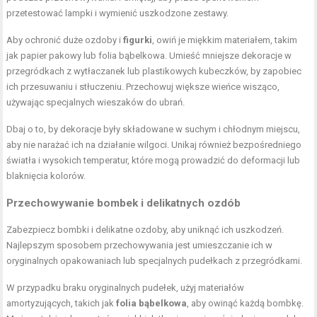
przetestować lampki i wymienić uszkodzone zestawy.
Aby ochronić duże ozdoby i
figurki
, owiń je miękkim materiałem, takim
jak papier pakowy lub folia bąbelkowa. Umieść mniejsze dekoracje w
przegródkach z wytłaczanek lub plastikowych kubeczków, by zapobiec
ich przesuwaniu i stłuczeniu. Przechowuj większe wieńce wisząco,
używając specjalnych wieszaków do ubrań.
Dbaj o to, by dekoracje były składowane w suchym i chłodnym miejscu,
aby nie narażać ich na działanie wilgoci. Unikaj również bezpośredniego
światła i wysokich temperatur, które mogą prowadzić do deformacji lub
blaknięcia kolorów.
Przechowywanie bombek i delikatnych ozdób
Zabezpiecz bombki i delikatne ozdoby, aby uniknąć ich uszkodzeń.
Najlepszym sposobem przechowywania jest umieszczanie ich w
oryginalnych opakowaniach lub specjalnych pudełkach z przegródkami.
W przypadku braku oryginalnych pudełek, użyj materiałów
amortyzujących, takich jak
folia bąbelkowa
, aby owinąć każdą bombkę.