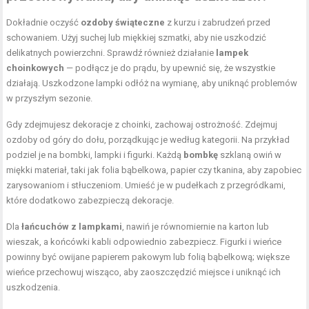
Dokładnie oczyść
ozdoby świąteczne
z kurzu i zabrudzeń przed
schowaniem. Użyj suchej lub miękkiej szmatki, aby nie uszkodzić
delikatnych powierzchni. Sprawdź również działanie
lampek
choinkowych
— podłącz je do prądu, by upewnić się, że wszystkie
działają. Uszkodzone lampki odłóż na wymianę, aby uniknąć problemów
w przyszłym sezonie.
Gdy zdejmujesz dekoracje z choinki, zachowaj ostrożność. Zdejmuj
ozdoby od góry do dołu, porządkując je według kategorii. Na przykład
podziel je na bombki, lampki i figurki. Każdą
bombkę
szklaną owiń w
miękki materiał, taki jak folia bąbelkowa, papier czy tkanina, aby zapobiec
zarysowaniom i stłuczeniom. Umieść je w pudełkach z przegródkami,
które dodatkowo zabezpieczą dekoracje.
Dla
łańcuchów z lampkami
, nawiń je równomiernie na karton lub
wieszak, a końcówki kabli odpowiednio zabezpiecz. Figurki i wieńce
powinny być owijane papierem pakowym lub folią bąbelkową; większe
wieńce przechowuj wisząco, aby zaoszczędzić miejsce i uniknąć ich
uszkodzenia.