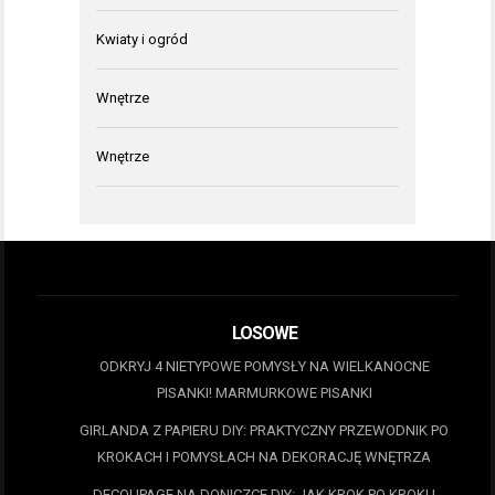
Kwiaty i ogród
Wnętrze
Wnętrze
LOSOWE
ODKRYJ 4 NIETYPOWE POMYSŁY NA WIELKANOCNE
PISANKI! MARMURKOWE PISANKI
GIRLANDA Z PAPIERU DIY: PRAKTYCZNY PRZEWODNIK PO
KROKACH I POMYSŁACH NA DEKORACJĘ WNĘTRZA
DECOUPAGE NA DONICZCE DIY: JAK KROK PO KROKU