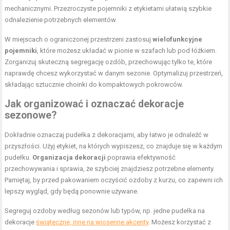
mechanicznymi. Przezroczyste pojemniki z etykietami ułatwią szybkie
odnalezienie potrzebnych elementów.
W miejscach o ograniczonej przestrzeni zastosuj
wielofunkcyjne
pojemniki
, które możesz układać w pionie w szafach lub pod łóżkiem.
Zorganizuj skuteczną segregację ozdób, przechowując tylko te, które
naprawdę chcesz wykorzystać w danym sezonie. Optymalizuj przestrzeń,
składając sztucznie choinki do kompaktowych pokrowców.
Jak organizować i oznaczać dekoracje
sezonowe?
Dokładnie oznaczaj pudełka z dekoracjami, aby łatwo je odnaleźć w
przyszłości. Użyj etykiet, na których wypiszesz, co znajduje się w każdym
pudełku.
Organizacja dekoracji
poprawia efektywność
przechowywania i sprawia, że szybciej znajdziesz potrzebne elementy.
Pamiętaj, by przed pakowaniem oczyścić ozdoby z kurzu, co zapewni ich
lepszy wygląd, gdy będą ponownie używane.
Segreguj ozdoby według sezonów lub typów, np. jedne pudełka na
dekoracje
świąteczne, inne na wiosenne akcenty
. Możesz korzystać z