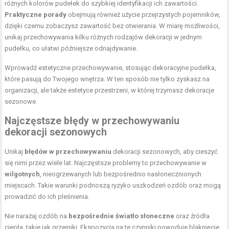
różnych kolorów pudełek do szybkiej identyfikacji ich zawartości.
Praktyczne porady
obejmują również użycie przejrzystych pojemników,
dzięki czemu zobaczysz zawartość bez otwierania. W miarę możliwości,
unikaj przechowywania kilku różnych rodzajów dekoracji w jednym
pudełku, co ułatwi późniejsze odnajdywanie.
Wprowadź estetyczne przechowywanie, stosując dekoracyjne pudełka,
które pasują do Twojego wnętrza. W ten sposób nie tylko zyskasz na
organizacji, ale także estetyce przestrzeni, w której trzymasz dekoracje
sezonowe.
Najczęstsze błędy w przechowywaniu
dekoracji sezonowych
Unikaj
błędów w przechowywaniu
dekoracji sezonowych, aby cieszyć
się nimi przez wiele lat. Najczęstsze problemy to przechowywanie w
wilgotnych
, nieogrzewanych lub bezpośrednio nasłonecznionych
miejscach. Takie warunki podnoszą ryzyko uszkodzeń ozdób oraz mogą
prowadzić do ich pleśnienia.
Nie narażaj ozdób na
bezpośrednie światło słoneczne
oraz źródła
ciepła, takie jak grzejniki. Ekspozycja na te czynniki powoduje blaknięcie