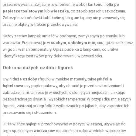
przechowywania. Zwijać je równomiernie wokół
kartonu
,
rolki po
papierze toaletowym
lub
wieszaka
, co zapobiega ich uszkodzeniu.
Zabezpiecz końcówki kabli
taśmą
lub
gumką
, aby nie przesuwały się
oraz nie plątały w trakcie przechowywania.
Każdy zestaw lampek umieść w osobnym, zamykanym pojemniku lub
woreczku. Przechowuj je w
suchym
,
chłodnym miejscu
, gdzie unikniesz
wilgoci i wahań temperatury. Opisz pudełka z lampkami, co ułatwi
identyfikację zestawów przy dekorowaniu w przyszłości.
Ochrona dużych ozdób i figurek
Owiń
duże ozdoby
i figurki w miękkie materiały, takie jak
folia
bąbelkowa
czy papier pakowy, aby chronić je przed uszkodzeniami i
zabrudzeniami. Umieść je w suchych, osłoniętych miejscach, unikając
bezpośredniego światła i wysokich temperatur. W przypadku mniejszych
figurek, zastosuj przegródki z wytłaczanek po jajkach, aby zapobiec ich
przesuwaniu się i stłuczeniom.
Duże wieńce najlepiej przechowywać w pozycji wiszącej, używając do
tego specjalnych
wieszaków
do ubrań lub odpowiednich woreczków.