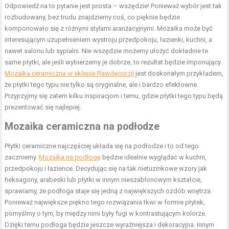
Odpowiedź na to pytanie jest prosta – wszędzie! Ponieważ wybór jest tak
rozbudowany, bez trudu znajdziemy coś, co pięknie będzie
komponowało się z różnymi stylami aranżacyjnymi. Mozaika może być
interesującym uzupełnieniem wystroju przedpokoju, łazienki, kuchni, a
nawet salonu lub sypialni. Nie wszędzie możemy ułożyć dokładnie te
same płytki, ale jeśli wybierzemy je dobrze, to rezultat będzie imponujący.
Mozaika ceramiczna w sklepie Rawdecor.pl
jest doskonałym przykładem,
że płytki tego typu nie tylko są oryginalne, ale i bardzo efektowne.
Przyjrzyjmy się zatem kilku inspiracjom i temu, gdzie płytki tego typu będą
prezentować się najlepiej.
Mozaika ceramiczna na podłodze
Płytki ceramiczne najczęściej układa się na podłodze i to od tego
zaczniemy.
Mozaika na podłogę
będzie idealnie wyglądać w kuchni,
przedpokoju i łazience. Decydując się na tak nietuzinkowe wzory jak
heksagony, arabeski lub płytki w innym nieszablonowym kształcie,
sprawiamy, że podłoga staje się jedną z największych ozdób wnętrza.
Ponieważ największe piękno tego rozwiązania tkwi w formie płytek,
pomyślmy o tym, by między nimi były fugi w kontrastującym kolorze.
Dzięki temu podłoga będzie jeszcze wyraźniejsza i dekoracyjna. Innym