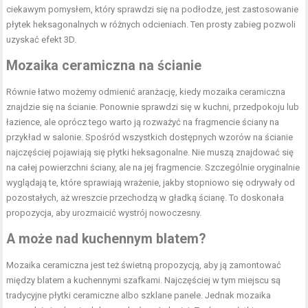
ciekawym pomysłem, który sprawdzi się na podłodze, jest zastosowanie
płytek heksagonalnych w różnych odcieniach. Ten prosty zabieg pozwoli
uzyskać efekt 3D.
Mozaika ceramiczna na ścianie
Równie łatwo możemy odmienić aranżację, kiedy mozaika ceramiczna
znajdzie się na ścianie. Ponownie sprawdzi się w kuchni, przedpokoju lub
łazience, ale oprócz tego warto ją rozważyć na fragmencie ściany na
przykład w salonie. Spośród wszystkich dostępnych wzorów na ścianie
najczęściej pojawiają się płytki heksagonalne. Nie muszą znajdować się
na całej powierzchni ściany, ale na jej fragmencie. Szczególnie oryginalnie
wyglądają te, które sprawiają wrażenie, jakby stopniowo się odrywały od
pozostałych, aż wreszcie przechodzą w gładką ścianę. To doskonała
propozycja, aby urozmaicić wystrój nowoczesny.
A może nad kuchennym blatem?
Mozaika ceramiczna jest też świetną propozycją, aby ją zamontować
między blatem a kuchennymi szafkami. Najczęściej w tym miejscu są
tradycyjne płytki ceramiczne albo szklane panele. Jednak mozaika