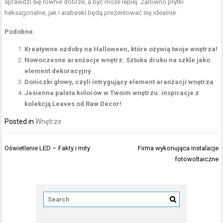
sprawdzi się równie dobrze, a być może lepiej. Zarówno płytki
heksagonalne, jak i arabeski będą prezentować się idealnie.
Podobne:
Kreatywne ozdoby na Halloween, które ożywią twoje wnętrza!
Nowoczesne aranżacje wnętrz: Sztuka druku na szkle jako
element dekoracyjny
Doniczki głowy, czyli intrygujący element aranżacji wnętrza
Jesienna paleta kolorów w Twoim wnętrzu: inspiracje z
kolekcją Leaves od Raw Decor!
Posted in
Wnętrze
Nawigacja
Oświetlenie LED – Fakty i mity
Firma wykonująca instalacje
wpisu
fotowoltaiczne