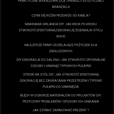
PRAKTYCZNE WSKAZÓWKI DLA TRWAŁEJ I ESTETYCZNEJ
ARANŻACJI
CZYM SIĘ RÓŻNI PRZEWÓD OD KABLA?
MAKRAMA GIRLANDA DIY: JAK KROK PO KROKU
STWORZYĆ EFEKTOWNĄ DEKORACJĘ ŚCIENNĄ W STYLU
BOHO
NAJLEPSZE FIRMY UDZIELAJĄCE POŻYCZEK DLA
ZADŁUŻONYCH.
DIY DEKORACJE DO SALONU: JAK STWORZYĆ ORYGINALNE
OZDOBY I UNIKNĄĆ TYPOWYCH PUŁAPEK
STROIK NA STÓŁ DIY: JAK STWORZYĆ EFEKTOWNĄ
DEKORACJĘ BEZ ZAGRACANIA PRZESTRZENI I TYPOWE
PUŁAPKI DO UNIKNIĘCIA
BŁĘDY W DOBORZE MATERIAŁÓW DO PROJEKTÓW DIY:
PRZYCZYNY PROBLEMÓW I SPOSOBY ICH UNIKANIA
JAK SZYBKO ZAPAKOWAĆ PREZENT ?