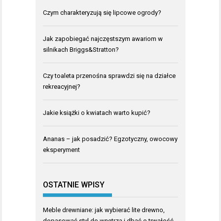
Czym charakteryzują się lipcowe ogrody?
Jak zapobiegać najczęstszym awariom w
silnikach Briggs&Stratton?
Czy toaleta przenośna sprawdzi się na działce
rekreacyjnej?
Jakie książki o kwiatach warto kupić?
Ananas – jak posadzić? Egzotyczny, owocowy
eksperyment
OSTATNIE WPISY
Meble drewniane: jak wybierać lite drewno,
dopasować styl do wnętrza i dbać o trwałość