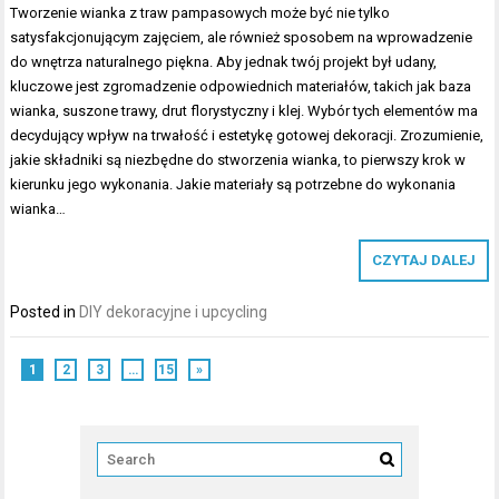
Tworzenie wianka z traw pampasowych może być nie tylko
satysfakcjonującym zajęciem, ale również sposobem na wprowadzenie
do wnętrza naturalnego piękna. Aby jednak twój projekt był udany,
kluczowe jest zgromadzenie odpowiednich materiałów, takich jak baza
wianka, suszone trawy, drut florystyczny i klej. Wybór tych elementów ma
decydujący wpływ na trwałość i estetykę gotowej dekoracji. Zrozumienie,
jakie składniki są niezbędne do stworzenia wianka, to pierwszy krok w
kierunku jego wykonania. Jakie materiały są potrzebne do wykonania
wianka…
CZYTAJ DALEJ
Posted in
DIY dekoracyjne i upcycling
1
2
3
…
15
»