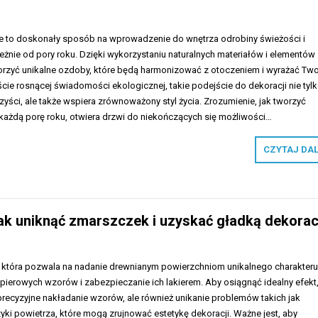
e to doskonały sposób na wprowadzenie do wnętrza odrobiny świeżości i
leżnie od pory roku. Dzięki wykorzystaniu naturalnych materiałów i elementów
orzyć unikalne ozdoby, które będą harmonizować z otoczeniem i wyrażać Two
ie rosnącej świadomości ekologicznej, takie podejście do dekoracji nie tyl
zyści, ale także wspiera zrównoważony styl życia. Zrozumienie, jak tworzyć
każdą porę roku, otwiera drzwi do niekończących się możliwości…
CZYTAJ DA
ak uniknąć zmarszczek i uzyskać gładką dekorac
 która pozwala na nadanie drewnianym powierzchniom unikalnego charakter
pierowych wzorów i zabezpieczanie ich lakierem. Aby osiągnąć idealny efekt
 precyzyjne nakładanie wzorów, ale również unikanie problemów takich jak
ki powietrza, które mogą zrujnować estetykę dekoracji. Ważne jest, aby