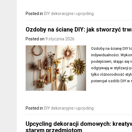
Posted in
DIY dekoracyjne i upcycling
Ozdoby na ścianę DIY: jak stworzyć trw
Posted on
9 stycznia 2026
Ozdoby na ścianę DIY to
indywidualności. Wykona
podejściem, stając się i
odgrywają w stylizacji 
tylko różnorodność styl
potencjał ozdób DIY w 
Posted in
DIY dekoracyjne i upcycling
Upcycling dekoracji domowych: kreaty
starym przedmiotom