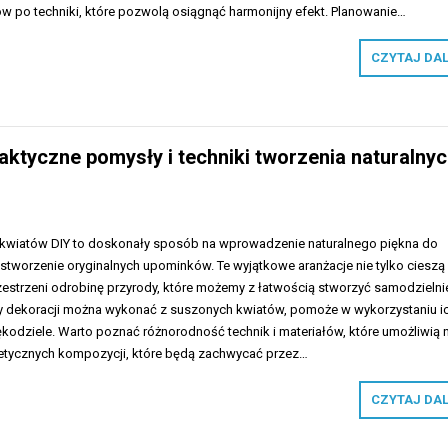
 po techniki, które pozwolą osiągnąć harmonijny efekt. Planowanie…
CZYTAJ DA
aktyczne pomysły i techniki tworzenia naturalny
 kwiatów DIY to doskonały sposób na wprowadzenie naturalnego piękna do
stworzenie oryginalnych upominków. Te wyjątkowe aranżacje nie tylko cieszą
zestrzeni odrobinę przyrody, które możemy z łatwością stworzyć samodzielni
my dekoracji można wykonać z suszonych kwiatów, pomoże w wykorzystaniu i
ękodziele. Warto poznać różnorodność technik i materiałów, które umożliwią
stetycznych kompozycji, które będą zachwycać przez…
CZYTAJ DA