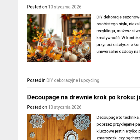
Posted on
10 stycznia 2026
DIY dekoracje sezonow
osobistego stylu, nieza
recyklingu, możesz stw
kreatywność. W kontekśc
przynosi estetyczne kor
uniwersalne ozdoby na 
Posted in
DIY dekoracyjne i upcycling
Decoupage na drewnie krok po kroku: j
Posted on
10 stycznia 2026
Decoupage to technika,
poprzez przyklejanie pa
kluczowe jest nie tylko
zmarszczki czy pęcherzy