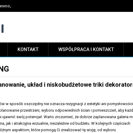
lem, zanim wymknie się spod kontroli?
KONTAKT
WSPÓŁPRACA I KONTAKT
ING
lanowanie, układ i niskobudżetowe triki dekorator
atów w sposób oszczędny nie oznacza rezygnacji z estetyki ani pomysłowości
 planowanie przestrzeni, wyboru odpowiednich ścian i pomieszczeń, aby każ
i ujawnić swój potencjał. Warto zrozumieć, że dobrze zaplanowana galeria 
a, jak i atrakcyjna wizualnie, niezależnie od budżetu. W kolejnych częściach
 różnym aspektom, które pomogą Ci zrealizować tę wizję, od wyboru