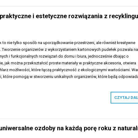
 praktyczne i estetyczne rozwiązania z recykling
k to nie tylko sposób na uporządkowanie przestrzeni, ale również kreatywne
u. Tworzenie organizerów z wykorzystaniem kartonowych pudełek pozwala n
ych i funkcjonalnych rozwiązań do domu i biura, jednocześnie dbając o
, jak można przekształcić proste materiały w praktyczne akcesoria, otwiera
hlarz możliwości, które łączą praktyczność z ekologicznymi wartościami. Wa
ki, które pomogą w stworzeniu unikalnych organizerów, które będą odpowiad
CZYTAJ DA
uniwersalne ozdoby na każdą porę roku z natura