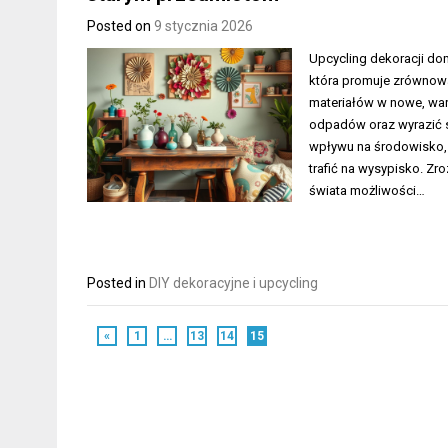
Posted on
9 stycznia 2026
Upcycling dekoracji dom
która promuje zrównowa
materiałów w nowe, wa
odpadów oraz wyrazić s
wpływu na środowisko,
trafić na wysypisko. Zr
świata możliwości…
Posted in
DIY dekoracyjne i upcycling
«
1
…
13
14
15