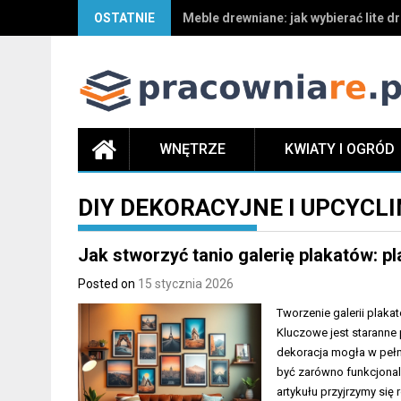
OSTATNIE
Pluskwy domowe – jak zwalczyć prob
WNĘTRZE
KWIATY I OGRÓD
DIY DEKORACYJNE I UPCYCL
Jak stworzyć tanio galerię plakatów: p
Posted on
15 stycznia 2026
Tworzenie galerii plak
Kluczowe jest staranne
dekoracja mogła w pełn
być zarówno funkcjonaln
artykułu przyjrzymy się