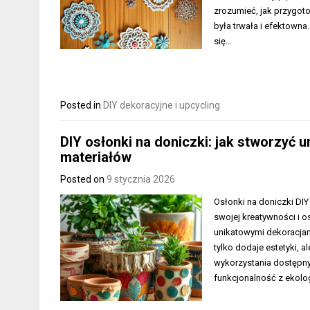
zrozumieć, jak przygot
była trwała i efektowna
się…
Posted in
DIY dekoracyjne i upcycling
DIY osłonki na doniczki: jak stworzyć u
materiałów
Posted on
9 stycznia 2026
Osłonki na doniczki DIY
swojej kreatywności i o
unikatowymi dekoracjam
tylko dodaje estetyki,
wykorzystania dostępny
funkcjonalność z ekolo