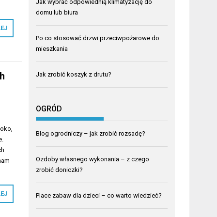
Jak wybrać odpowiednią klimatyzację do
domu lub biura
LEJ
Po co stosować drzwi przeciwpożarowe do
mieszkania
ch
Jak zrobić koszyk z drutu?
OGRÓD
 oko,
Blog ogrodniczy – jak zrobić rozsadę?
e.
ch
Ozdoby własnego wykonania – z czego
 nam
zrobić doniczki?
LEJ
Place zabaw dla dzieci – co warto wiedzieć?