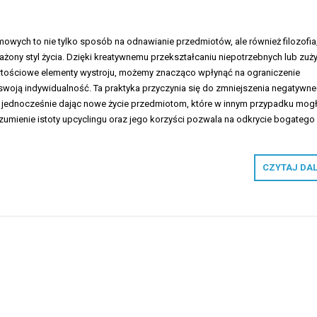
owych to nie tylko sposób na odnawianie przedmiotów, ale również filozofia
żony styl życia. Dzięki kreatywnemu przekształcaniu niepotrzebnych lub zuż
rtościowe elementy wystroju, możemy znacząco wpłynąć na ograniczenie
woją indywidualność. Ta praktyka przyczynia się do zmniejszenia negatywn
 jednocześnie dając nowe życie przedmiotom, które w innym przypadku mog
ozumienie istoty upcyclingu oraz jego korzyści pozwala na odkrycie bogatego
CZYTAJ DA