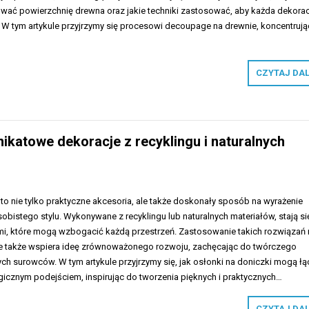
ować powierzchnię drewna oraz jakie techniki zastosować, aby każda dekorac
. W tym artykule przyjrzymy się procesowi decoupage na drewnie, koncentrują
CZYTAJ DA
nikatowe dekoracje z recyklingu i naturalnych
 to nie tylko praktyczne akcesoria, ale także doskonały sposób na wyrażenie
sobistego stylu. Wykonywane z recyklingu lub naturalnych materiałów, stają si
i, które mogą wzbogacić każdą przestrzeń. Zastosowanie takich rozwiązań 
 ale także wspiera ideę zrównoważonego rozwoju, zachęcając do twórczego
ch surowców. W tym artykule przyjrzymy się, jak osłonki na doniczki mogą łą
gicznym podejściem, inspirując do tworzenia pięknych i praktycznych…
CZYTAJ DA