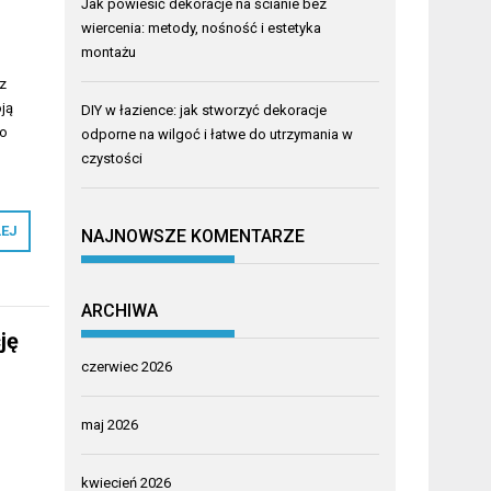
Jak powiesić dekoracje na ścianie bez
wiercenia: metody, nośność i estetyka
montażu
 z
ją
DIY w łazience: jak stworzyć dekoracje
ko
odporne na wilgoć i łatwe do utrzymania w
czystości
LEJ
NAJNOWSZE KOMENTARZE
ARCHIWA
ję
czerwiec 2026
u
maj 2026
,
kwiecień 2026