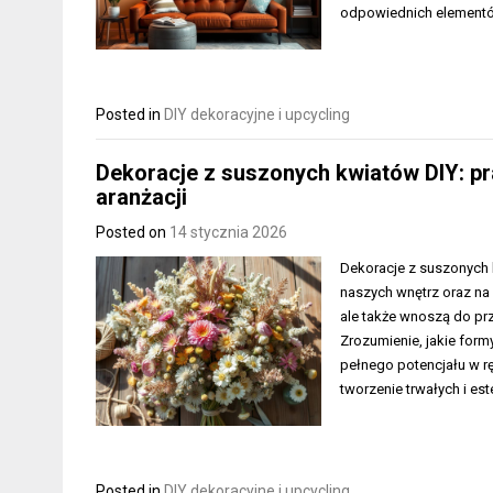
odpowiednich elementów
Posted in
DIY dekoracyjne i upcycling
Dekoracje z suszonych kwiatów DIY: pr
aranżacji
Posted on
14 stycznia 2026
Dekoracje z suszonych
naszych wnętrz oraz na 
ale także wnoszą do pr
Zrozumienie, jakie for
pełnego potencjału w r
tworzenie trwałych i e
Posted in
DIY dekoracyjne i upcycling