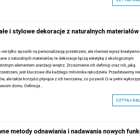
ałe i stylowe dekoracje z naturalnych materiałów
 nie tylko sposób na personalizację przestrzeni, ale również wyraz kreatywnoś
ne z naturalnych materiałów, te dekoracje łączą estetykę z ekologicznym
stotnym elementem aranżacji wnętrz. Zrozumienie ich definicji oraz roli, jaką
przestrzeni, jest kluczowe dla każdego miłośnika rękodzieła. Przedstawimy ni
ów, ale także korzyści płynące z ich tworzenia, co pozwoli Ci w pełni wykorzy
swoim domu. Definicja…
CZYTAJ DA
wne metody odnawiania i nadawania nowych funkc