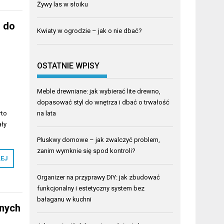
Żywy las w słoiku
u do
Kwiaty w ogrodzie – jak o nie dbać?
OSTATNIE WPISY
a
Meble drewniane: jak wybierać lite drewno,
dopasować styl do wnętrza i dbać o trwałość
rto
na lata
ały
Pluskwy domowe – jak zwalczyć problem,
zanim wymknie się spod kontroli?
LEJ
Organizer na przyprawy DIY: jak zbudować
funkcjonalny i estetyczny system bez
bałaganu w kuchni
lnych