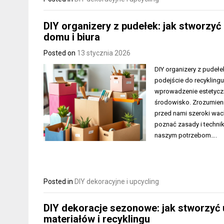
DIY organizery z pudełek: jak stworzyć
domu i biura
Posted on
13 stycznia 2026
DIY organizery z pudełe
podejście do recykling
wprowadzenie estetyczn
środowisko. Zrozumienie
przed nami szeroki wac
poznać zasady i techni
naszym potrzebom….
Posted in
DIY dekoracyjne i upcycling
DIY dekoracje sezonowe: jak stworzyć 
materiałów i recyklingu