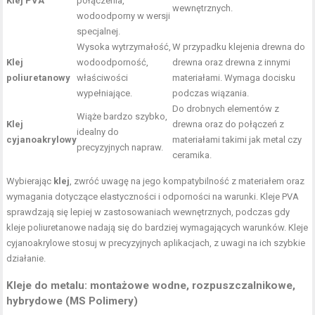
Klej PVA
połączenia,
wewnętrznych.
wodoodporny w wersji
specjalnej.
Wysoka wytrzymałość,
W przypadku klejenia drewna do
Klej
wodoodporność,
drewna oraz drewna z innymi
poliuretanowy
właściwości
materiałami. Wymaga docisku
wypełniające.
podczas wiązania.
Do drobnych elementów z
Wiąże bardzo szybko,
Klej
drewna oraz do połączeń z
idealny do
cyjanoakrylowy
materiałami takimi jak metal czy
precyzyjnych napraw.
ceramika.
Wybierając
klej
, zwróć uwagę na jego kompatybilność z materiałem oraz
wymagania dotyczące elastyczności i odporności na warunki. Kleje PVA
sprawdzają się lepiej w zastosowaniach wewnętrznych, podczas gdy
kleje poliuretanowe nadają się do bardziej wymagających warunków. Kleje
cyjanoakrylowe stosuj w precyzyjnych aplikacjach, z uwagi na ich szybkie
działanie.
Kleje do metalu: montażowe wodne, rozpuszczalnikowe,
hybrydowe (MS Polimery)