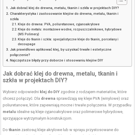
Jak dobrać klej do drewna, metalu, tkanin i szkła w projektach DIY?
Charakterystyka i zastosowanie klejów do drewna, metalu, tkanin i
szkła
Kleje do drewna: PVA, poliuretanowe, cyjanoakrylowe
Kleje do metalu: montażowe wodne, rozpuszczalnikowe, hybrydowe
(MS Polimery)
Kleje do tkanin i szkła: specjalistyczne kleje do tkanin, porcelany i
decoupage
Jak prawidłowo aplikować klej, by uzyskać trwałe i estetyczne
połączenie?
Najczęstsze błędy przy doborze i stosowaniu klejów DIY
Jak dobrać klej do drewna, metalu, tkanin i
szkła w projektach DIY?
Wybierz odpowiedni
klej do DIY
zgodnie z rodzajem materiałów, które
chcesz połączyć. Dla
drewna
sprawdzają się kleje PVA (winylowe) oraz
poliuretanowe, które zapewniają mocne i trwałe połączenia. W przypadku
metalu
idealne są kleje cyjanoakrylowe oraz polimerowe hybrydowe,
sprzyjające wytrzymałym konstrukcjom.
Do
tkanin
zastosuj kleje akrylowe lub w sprayu przystosowane do