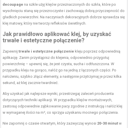
decoupage
na szkle użyj klejów przeznaczonych do szkła, które po
wyschnięciu staną się przezroczyste i zachowają dobrą przyczepność do
gładkich powierzchni. Na naczyniach dekoracyjnych dobrze sprawdza się
klej matowy, który nie tworzy refleksów świetlnych.
Jak prawidłowo aplikować klej, by uzyskać
trwałe i estetyczne połączenie?
Zapewnij
trwałe i estetyczne połączenie
kleju poprzez odpowiednią
aplikację. Zanim przystąpisz do klejenia, odpowiednio przygotuj
powierzchnię – upewnij się, że jest czysta, sucha i odtłuszczona. W
przypadku kleju na gorąco, nałóż go na jedną z łączonych części. Po
nałożeniu, szybko złącz elementy, a następnie przytrzymaj je przez kilka
sekund, aż klej zacznie twardnieć.
Aby uzyskać jak najlepsze wyniki, przestrzegaj zaleceń producenta
dotyczących techniki aplikacji. W przypadku klejów montażowych,
zastosuj odpowiednie ząbkowanie pacy zgodnie z instrukcją i nałóż klej
w wymaganej ilości na m², co sprzyja uzyskaniu mocnego połączenia.
Nie zapomnij o czasie otwartym, który zazwyczaj wynosi
20-30 minut
w