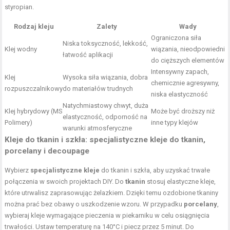
styropian.
Rodzaj kleju
Zalety
Wady
Ograniczona siła
Niska toksyczność, lekkość,
Klej wodny
wiązania, nieodpowiedni
łatwość aplikacji
do cięższych elementów
Intensywny zapach,
Klej
Wysoka siła wiązania, dobra
chemicznie agresywny,
rozpuszczalnikowy
do materiałów trudnych
niska elastyczność
Natychmiastowy chwyt, duża
Klej hybrydowy (MS
Może być droższy niż
elastyczność, odporność na
Polimery)
inne typy klejów
warunki atmosferyczne
Kleje do tkanin i szkła: specjalistyczne kleje do tkanin,
porcelany i decoupage
Wybierz
specjalistyczne kleje
do tkanin i szkła, aby uzyskać trwałe
połączenia w swoich projektach DIY. Do
tkanin
stosuj elastyczne kleje,
które utrwalisz zaprasowując żelazkiem. Dzięki temu ozdobione tkaniny
można prać bez obawy o uszkodzenie wzoru. W przypadku
porcelany
,
wybieraj kleje wymagające pieczenia w piekarniku w celu osiągnięcia
trwałości. Ustaw temperaturę na 140°C i piecz przez 5 minut. Do