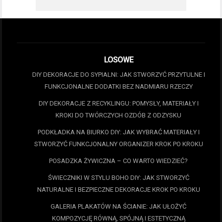
LOSOWE
DIY DEKORACJE DO SYPIALNI: JAK STWORZYĆ PRZYTULNE I
FUNKCJONALNE DODATKI BEZ NADMIARU RZECZY
DIY DEKORACJE Z RECYKLINGU: POMYSŁY, MATERIAŁY I
KROKI DO TWÓRCZYCH OZDÓB Z ODZYSKU
PODKŁADKA NA BIURKO DIY: JAK WYBRAĆ MATERIAŁY I
STWORZYĆ FUNKCJONALNY ORGANIZER KROK PO KROKU
POSADZKA ŻYWICZNA – CO WARTO WIEDZIEĆ?
ŚWIECZNIKI W STYLU BOHO DIY: JAK STWORZYĆ
NATURALNE I BEZPIECZNE DEKORACJE KROK PO KROKU
GALERIA PLAKATÓW NA ŚCIANIE: JAK UŁOŻYĆ
KOMPOZYCJĘ RÓWNĄ, SPÓJNĄ I ESTETYCZNĄ