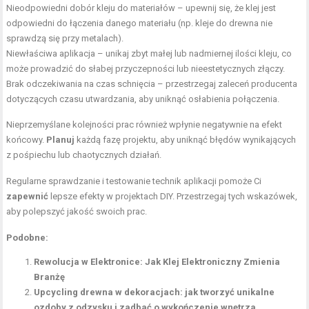
Nieodpowiedni dobór kleju do materiałów – upewnij się, że klej jest
odpowiedni do łączenia danego materiału (np. kleje do drewna nie
sprawdzą się przy metalach).
Niewłaściwa aplikacja – unikaj zbyt małej lub nadmiernej ilości kleju, co
może prowadzić do słabej przyczepności lub nieestetycznych złączy.
Brak odczekiwania na czas schnięcia – przestrzegaj zaleceń producenta
dotyczących czasu utwardzania, aby uniknąć osłabienia połączenia.
Nieprzemyślane kolejności prac również wpłynie negatywnie na efekt
końcowy.
Planuj
każdą fazę projektu, aby uniknąć błędów wynikających
z pośpiechu lub chaotycznych działań.
Regularne sprawdzanie i testowanie technik aplikacji pomoże Ci
zapewnić
lepsze efekty w projektach DIY. Przestrzegaj tych wskazówek,
aby polepszyć jakość swoich prac.
Podobne:
Rewolucja w Elektronice: Jak Klej Elektroniczny Zmienia
Branżę
Upcycling drewna w dekoracjach: jak tworzyć unikalne
ozdoby z odzysku i zadbać o wykończenie wnętrza