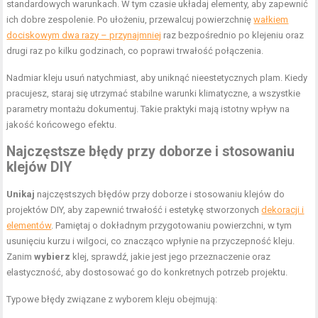
standardowych warunkach. W tym czasie układaj elementy, aby zapewnić
ich dobre zespolenie. Po ułożeniu, przewalcuj powierzchnię
wałkiem
dociskowym dwa razy – przynajmniej
raz bezpośrednio po klejeniu oraz
drugi raz po kilku godzinach, co poprawi trwałość połączenia.
Nadmiar kleju usuń natychmiast, aby uniknąć nieestetycznych plam. Kiedy
pracujesz, staraj się utrzymać stabilne warunki klimatyczne, a wszystkie
parametry montażu dokumentuj. Takie praktyki mają istotny wpływ na
jakość końcowego efektu.
Najczęstsze błędy przy doborze i stosowaniu
klejów DIY
Unikaj
najczęstszych błędów przy doborze i stosowaniu klejów do
projektów DIY, aby zapewnić trwałość i estetykę stworzonych
dekoracji i
elementów
. Pamiętaj o dokładnym przygotowaniu powierzchni, w tym
usunięciu kurzu i wilgoci, co znacząco wpłynie na przyczepność kleju.
Zanim
wybierz
klej, sprawdź, jakie jest jego przeznaczenie oraz
elastyczność, aby dostosować go do konkretnych potrzeb projektu.
Typowe błędy związane z wyborem kleju obejmują: