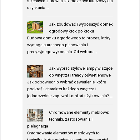
ściennych z drewna DIY może być kluczowy dla
uzyskania …
Jak zbudować i wyposażyć domek
ogrodowy krok po kroku
Budowa domku ogrodowego to proces, który
wymaga starannego planowania i
precyzyjnego wykonania. Od wyboru …
Jak wybrać stylowe lampy wiszące
do wnętrza i trendy oświetleniowe
Jak odpowiednio wybrać oświetlenie, które
podkreśli charakter każdego wnętrza i
jednocześnie zapewni komfort użytkowania? …
Chromowane elementy meblowe:
techniki, zastosowania i
pielęgnacja
Chromowanie elementów meblowych to
technika, która odmienia wnętrza, łącząc styl