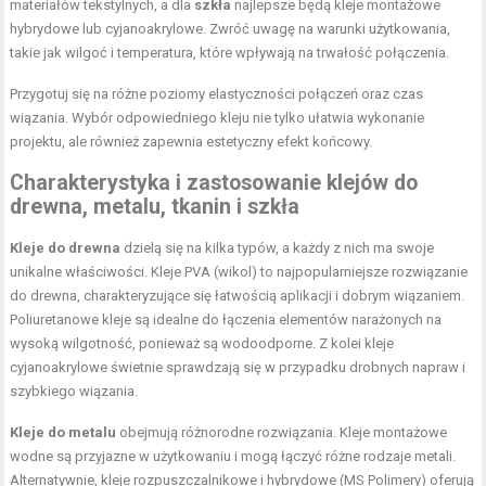
materiałów tekstylnych, a dla
szkła
najlepsze będą kleje montażowe
hybrydowe lub cyjanoakrylowe. Zwróć uwagę na warunki użytkowania,
takie jak wilgoć i temperatura, które wpływają na trwałość połączenia.
Przygotuj się na różne poziomy elastyczności połączeń oraz czas
wiązania. Wybór odpowiedniego kleju nie tylko ułatwia wykonanie
projektu, ale również zapewnia estetyczny efekt końcowy.
Charakterystyka i zastosowanie klejów do
drewna, metalu, tkanin i szkła
Kleje do drewna
dzielą się na kilka typów, a każdy z nich ma swoje
unikalne właściwości. Kleje PVA (wikol) to najpopularniejsze rozwiązanie
do drewna, charakteryzujące się łatwością aplikacji i dobrym wiązaniem.
Poliuretanowe kleje są idealne do łączenia elementów narażonych na
wysoką wilgotność, ponieważ są wodoodporne. Z kolei kleje
cyjanoakrylowe świetnie sprawdzają się w przypadku drobnych napraw i
szybkiego wiązania.
Kleje do metalu
obejmują różnorodne rozwiązania. Kleje montażowe
wodne są przyjazne w użytkowaniu i mogą łączyć różne rodzaje metali.
Alternatywnie, kleje rozpuszczalnikowe i hybrydowe (MS Polimery) oferują