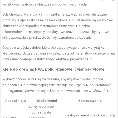
wyjątkową trwałość, zwłaszcza w trudnych warunkach.
Gdy chodzi o
kleje do tkanin i szkła
, należy wybrać specjalistyczne
produkty. Kleje tekstylne na bazie akrylowej lub uretanowej są wyjątkowo
skuteczne w przypadku materiałów tekstylnych. Do szkła
rekomendowane są kleje cyjanoakrylowe oraz montażowe hybrydowe,
które zapewniają przejrzystość i wytrzymałość połączenia.
Dbając o właściwy dobór kleju, bierz pod uwagę
charakterystykę
klejów
oraz ich zastosowanie w zależności od materiałów, co pozwoli na
uzyskanie trwałego i estetycznego efektu w projektach DIY.
Kleje do drewna: PVA, poliuretanowe, cyjanoakrylowe
Wybierz odpowiedni
klej do drewna
, aby uzyskać trwałe i mocne
połączenia. Do drewna najczęściej stosuje się kleje PVA, poliuretanowe
oraz cyjanoakrylowe, z których każdy ma swoje unikalne właściwości.
Rodzaj kleju
Właściwości
Zastosowanie
Łatwy w aplikacji,
mocne i trwałe
Idealny do mebli oraz konstrukcji