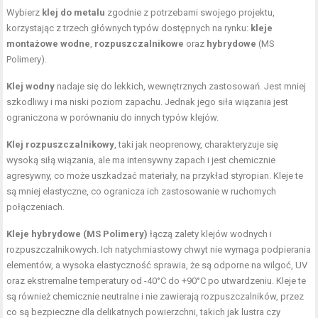
Wybierz
klej do metalu
zgodnie z potrzebami swojego projektu,
korzystając z trzech głównych typów dostępnych na rynku:
kleje
montażowe wodne
,
rozpuszczalnikowe
oraz
hybrydowe
(MS
Polimery).
Klej wodny
nadaje się do lekkich, wewnętrznych zastosowań. Jest mniej
szkodliwy i ma niski poziom zapachu. Jednak jego siła wiązania jest
ograniczona w porównaniu do innych typów klejów.
Klej rozpuszczalnikowy
, taki jak neoprenowy, charakteryzuje się
wysoką siłą wiązania, ale ma intensywny zapach i jest chemicznie
agresywny, co może uszkadzać materiały, na przykład styropian. Kleje te
są mniej elastyczne, co ogranicza ich zastosowanie w ruchomych
połączeniach.
Kleje hybrydowe (MS Polimery)
łączą zalety klejów wodnych i
rozpuszczalnikowych. Ich natychmiastowy chwyt nie wymaga podpierania
elementów, a wysoka elastyczność sprawia, że są odporne na wilgoć, UV
oraz ekstremalne temperatury od -40°C do +90°C po utwardzeniu. Kleje te
są również chemicznie neutralne i nie zawierają rozpuszczalników, przez
co są bezpieczne dla delikatnych powierzchni, takich jak lustra czy