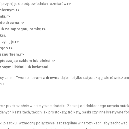
 i przytnij je do odpowiednich rozmiarów.
r>
ściernym.
r>
mki.
r>
 do drewna.
r>
 lub zaimpregnuj ramkę.
r>
ksi.
zytnij je.
r>
rąco.
r>
 sznurkiem.
r>
pieczając szkłem lub pleksi.
r>
onymi liśćmi lub kwiatami.
cy z nimi. Tworzenie
ram z drewna
daje nie tylko satysfakcję, ale również um
mu.
żesz przekształcić w estetyczne dodatki. Zacznij od dokładnego umycia butel
danych kształtach, takich jak prostokąty, trójkąty, paski czy inne kreatywne fo
ałki plastiku. Wzmocnij połączenia, szczególnie w narożnikach, aby zachować