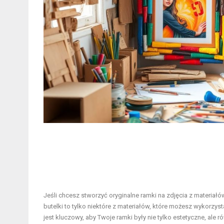
Jeśli chcesz stworzyć oryginalne ramki na zdjęcia z materiał
butelki to tylko niektóre z materiałów, które możesz wykorz
jest kluczowy, aby Twoje ramki były nie tylko estetyczne, ale