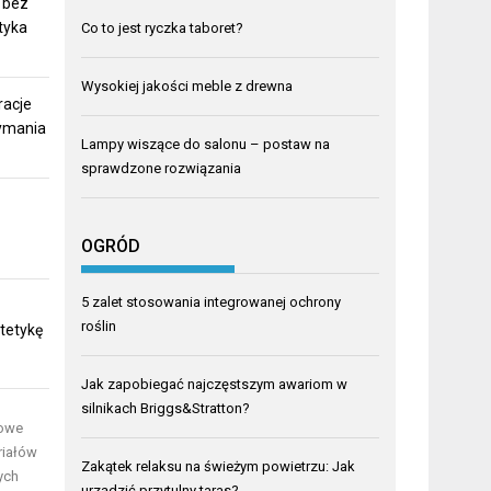
 bez
tyka
Co to jest ryczka taboret?
Wysokiej jakości meble z drewna
racje
zymania
Lampy wiszące do salonu – postaw na
sprawdzone rozwiązania
OGRÓD
5 zalet stosowania integrowanej ochrony
roślin
tetykę
Jak zapobiegać najczęstszym awariom w
silnikach Briggs&Stratton?
kowe
riałów
Zakątek relaksu na świeżym powietrzu: Jak
ych
urządzić przytulny taras?