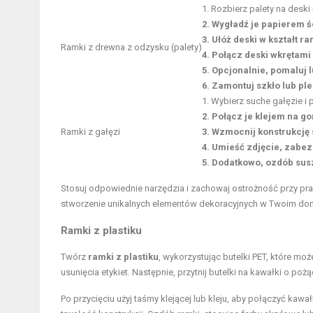
1. Rozbierz palety na deski
2. Wygładź je papierem 
3. Ułóż deski w kształt ra
Ramki z drewna z odzysku (palety)
4. Połącz deski wkrętami
5. Opcjonalnie, pomaluj
6. Zamontuj szkło lub ple
1. Wybierz suche gałęzie i pr
2. Połącz je klejem na go
Ramki z gałęzi
3. Wzmocnij konstrukcję
4. Umieść zdjęcie, zabez
5. Dodatkowo, ozdób susz
Stosuj odpowiednie narzędzia i zachowaj ostrożność przy pra
stworzenie unikalnych elementów dekoracyjnych w Twoim do
Ramki z plastiku
Twórz
ramki z plastiku
, wykorzystując butelki PET, które mo
usunięcia etykiet. Następnie, przytnij butelki na kawałki o pożą
Po przycięciu użyj taśmy klejącej lub kleju, aby połączyć kaw