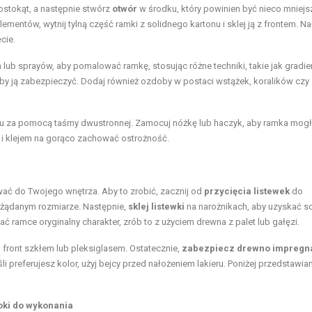
ostokąt, a następnie stwórz
otwór
w środku, który powinien być nieco mniejsz
lementów, wytnij tylną część ramki z solidnego kartonu i sklej ją z frontem. Na
cie.
h lub sprayów, aby pomalować ramkę, stosując różne techniki, takie jak gradie
by ją zabezpieczyć. Dodaj również ozdoby w postaci wstążek, koralików czy
oru za pomocą taśmy dwustronnej. Zamocuj nóżkę lub haczyk, aby ramka mogł
i i klejem na gorąco zachować ostrożność.
wać do Twojego wnętrza. Aby to zrobić, zacznij od
przycięcia listewek
do
ożądanym rozmiarze. Następnie,
sklej listewki
na narożnikach, aby uzyskać s
ać ramce oryginalny charakter, zrób to z użyciem drewna z palet lub gałęzi.
j front szkłem lub pleksiglasem. Ostatecznie,
zabezpiecz drewno impregn
li preferujesz kolor, użyj bejcy przed nałożeniem lakieru. Poniżej przedstawia
oki do wykonania