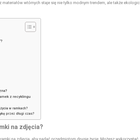
 materiałów wtórnych staje się nie tylko modnym trendem, ale także ekologi
Y?
czna?
amek z recyklingu
użycia w ramkach?
ykę przez długi czas?
mki na zdjęcia?
ramki na zdjęcia, aby nadać przedmiotom drugie życie. Możesz wykorzystać