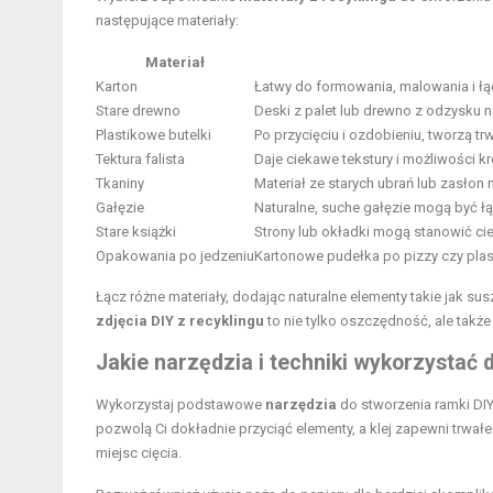
następujące materiały:
Materiał
Karton
Łatwy do formowania, malowania i łąc
Stare drewno
Deski z palet lub drewno z odzysku na
Plastikowe butelki
Po przycięciu i ozdobieniu, tworzą tr
Tektura falista
Daje ciekawe tekstury i możliwości k
Tkaniny
Materiał ze starych ubrań lub zasło
Gałęzie
Naturalne, suche gałęzie mogą być ł
Stare książki
Strony lub okładki mogą stanowić cie
Opakowania po jedzeniu
Kartonowe pudełka po pizzy czy pla
Łącz różne materiały, dodając naturalne elementy takie jak sus
zdjęcia DIY z recyklingu
to nie tylko oszczędność, ale także
Jakie narzędzia i techniki wykorzystać
Wykorzystaj podstawowe
narzędzia
do stworzenia ramki DIY,
pozwolą Ci dokładnie przyciąć elementy, a klej zapewni trwałe
miejsc cięcia.