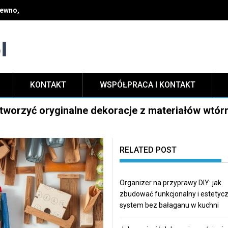
rewno, dopasować styl do wnętrza i dbać o trwałość na lata
KONTAKT
WSPÓŁPRACA I KONTAKT
 stworzyć oryginalne dekoracje z materiałów wtór
RELATED POST
Organizer na przyprawy DIY: jak
zbudować funkcjonalny i estetyc
system bez bałaganu w kuchni