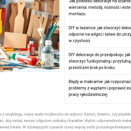
Jak powiesić dekoracje na ścianie
wiercenia: metody, nośność i este
montażu
DIY w łazience: jak stworzyć deko
odporne na wilgoć i łatwe do utr
w czystości
DIY dekoracje do przedpokoju: jak
stworzyć funkcjonalną i przytulną
przestrzeń krok po kroku
Błędy w makramie: jak rozpoznać
problemy z węzłami i poprawić es
pracy rękodzielniczej
ów z recyklingu, masz wiele możliwości do wyboru. Karton, drewno, czy plasti
ystać, aby nadać swoim zdjęciom unikalny charakter. Wybór odpowiednich mate
 również trwałe. W dzisiejszych czasach coraz więcej osób poszukuje kreatywn