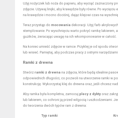
Użyj nożyczek lub noża do papieru, aby wyciąć zaznaczony pr
zdjęcie. Używaj linijki, aby krawędzie były równe. Po wycięciu e
na krawędzie i mocno dociśnij, dając klejowi czas na wyschnię
Teraz przystąp do
mocowania
dekoracji. Użyj farb akrylowyc
stemplowanie. Po wyschnięciu warto pokryć ramkę lakierem, a
guzików, zwracając uwagę na ich wkomponowanie w całość.
Na koniec umieść zdjęcie w ramce. Przyklej je od spodu otw
lub wisieć. Pamiętaj, aby podczas pracy z ostrymi narzędziam
Ramki z drewna
Stwórz
ramki z drewna
na zdjęcia, które będą idealnie paso
odpowiednich długości, co pozwoli na utworzenie ramki w p
konstrukcję. Wykorzystaj klej do drewna oraz, jeśli chcesz nad
Aby ramka była kompletna, zamocuj
plecy z dykty
oraz zakry
lub lakierem, co ochroni ją przed wilgocią i uszkodzeniami. Jeś
do tworzenia dwóch typów ram z drewna:
Typ ramki
Kr