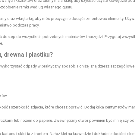
kowanych kształtów oraz taśmy malarskiej, aby uzyskać czyste krawędzie po
 ozdobienie ramki według własnego gustu.
erny oraz wkrętarkę, aby móc precyzyjnie dociąć i zmontować elementy. Używ
zeństwo podczas pracy.
 dostęp do wszystkich potrzebnych materiałów i narzędzi. Przygotuj wszyst
e.
 drewna i plastiku?
by wykorzystać odpady w praktyczny sposób. Poniżej znajdziesz szczegółowe
oków:
ość i szerokość zdjęcia, które chcesz oprawić. Dodaj kilka centymetrów ma
yczkami lub nożem do papieru. Zwewnętrzny otwór powinien być mniejszy od
 kartonu i sklej ją z frontem. Nałóż klej na krawędzie i dokładnie dociśnij elem