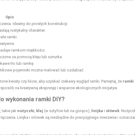
Opis
zenia. Idealny do prostych konstrukcji.
dają rustykalny charakter.
wałe ramki.
reatywne.
n nadaje ramkom miękkości.
ączone za pomocą kleju lub sznurka.
kawe tło lub ramkę.
stikowe pojemniki można malować lub ozdabiać.
zone kwiaty czy liście, aby uzyskać ciekawy wygląd ramki. Pamiętaj, że
ramki
 sposób na kreatywną ekspresję i wsparcie ekologicznych inicjatyw.
 do wykonania ramki DIY?
 takie jak
nożyczki
,
klej
(w sztyfcie lub na gorąco),
linijka
i
ołówek
. Nożycz
 łączenia. Linijka i ołówek są niezbędne do precyzyjnego mierzenia i oznacza