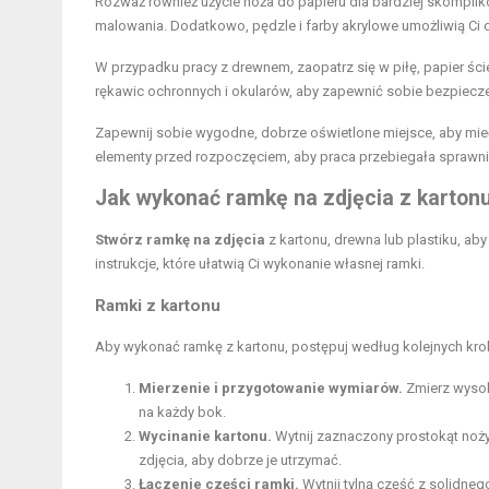
Rozważ również użycie noża do papieru dla bardziej skompli
malowania. Dodatkowo, pędzle i farby akrylowe umożliwią Ci
W przypadku pracy z drewnem, zaopatrz się w piłę, papier ści
rękawic ochronnych i okularów, aby zapewnić sobie bezpiec
Zapewnij sobie wygodne, dobrze oświetlone miejsce, aby mieć
elementy przed rozpoczęciem, aby praca przebiegała sprawni
Jak wykonać ramkę na zdjęcia z kartonu,
Stwórz ramkę na zdjęcia
z kartonu, drewna lub plastiku, a
instrukcje, które ułatwią Ci wykonanie własnej ramki.
Ramki z kartonu
Aby wykonać ramkę z kartonu, postępuj według kolejnych kr
Mierzenie i przygotowanie wymiarów.
Zmierz wysok
na każdy bok.
Wycinanie kartonu.
Wytnij zaznaczony prostokąt noż
zdjęcia, aby dobrze je utrzymać.
Łączenie części ramki.
Wytnij tylną część z solidnego