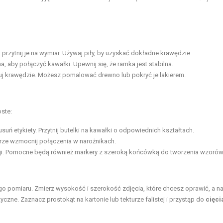
przytnij je na wymiar. Używaj piły, by uzyskać dokładne krawędzie.
, aby połączyć kawałki. Upewnij się, że ramka jest stabilna.
uj krawędzie. Możesz pomalować drewno lub pokryć je lakierem.
ste:
usuń etykiety. Przytnij butelki na kawałki o odpowiednich kształtach.
obrze wzmocnij połączenia w narożnikach.
ji. Pomocne będą również markery z szeroką końcówką do tworzenia wzorów
o pomiaru. Zmierz wysokość i szerokość zdjęcia, które chcesz oprawić, a n
czne. Zaznacz prostokąt na kartonie lub tekturze falistej i przystąp do
cięci