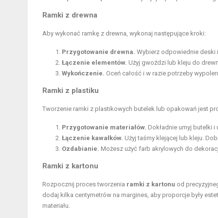
Ramki z drewna
Aby wykonać ramkę z drewna, wykonaj następujące kroki:
Przygotowanie drewna.
Wybierz odpowiednie deski i 
Łączenie elementów.
Użyj gwoździ lub kleju do drewna
Wykończenie.
Oceń całość i w razie potrzeby wypoler
Ramki z plastiku
Tworzenie ramki z plastikowych butelek lub opakowań jest pro
Przygotowanie materiałów.
Dokładnie umyj butelki i 
Łączenie kawałków.
Użyj taśmy klejącej lub kleju. D
Ozdabianie.
Możesz użyć farb akrylowych do dekorac
Ramki z kartonu
Rozpocznij proces tworzenia
ramki z kartonu
od precyzyjneg
dodaj kilka centymetrów na margines, aby proporcje były estety
materiału.