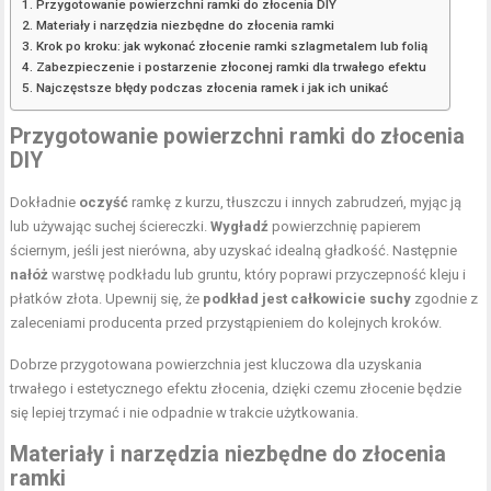
Przygotowanie powierzchni ramki do złocenia DIY
Materiały i narzędzia niezbędne do złocenia ramki
Krok po kroku: jak wykonać złocenie ramki szlagmetalem lub folią
Zabezpieczenie i postarzenie złoconej ramki dla trwałego efektu
Najczęstsze błędy podczas złocenia ramek i jak ich unikać
Przygotowanie powierzchni ramki do złocenia
DIY
Dokładnie
oczyść
ramkę z kurzu, tłuszczu i innych zabrudzeń, myjąc ją
lub używając suchej ściereczki.
Wygładź
powierzchnię papierem
ściernym, jeśli jest nierówna, aby uzyskać idealną gładkość. Następnie
nałóż
warstwę podkładu lub gruntu, który poprawi przyczepność kleju i
płatków złota. Upewnij się, że
podkład jest całkowicie suchy
zgodnie z
zaleceniami producenta przed przystąpieniem do kolejnych kroków.
Dobrze przygotowana powierzchnia jest kluczowa dla uzyskania
trwałego i estetycznego efektu złocenia, dzięki czemu złocenie będzie
się lepiej trzymać i nie odpadnie w trakcie użytkowania.
Materiały i narzędzia niezbędne do złocenia
ramki