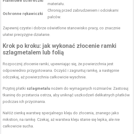
Flanelowe ściereczki
materiału.
Chronią przed zabrudzeniem i odciskami
Ochronne rękawiczki
palców.
Zapewnij czyste i dobrze oświetlone stanowisko pracy, co znacznie
ułatwi precyzyjne działanie.
Krok po kroku: jak wykonać złocenie ramki
szlagmetalem lub folią
Rozpocznij złocenie ramki, upewniając się, że powierzchnia jest
odpowiednio przygotowana. Oczyść i zagruntuj ramkę, a następnie
odczekaj, aż powierzchnia całkowicie wyschnie.
Przytnij płatki
szlagmetalu
nożem do wymaganych rozmiarów. Zastosuj
tkaninę do przetarcia ostrza, aby uniknąć uszkodzeń delikatnych płatków
podczas ich przycinania.
Nałóż cienką warstwę specjalnego kleju do złocenia, znanego jako
mikstion, na ramkę. Czekaj, aż warstwa kleju stanie się lepka, ale nie
całkowicie sucha.