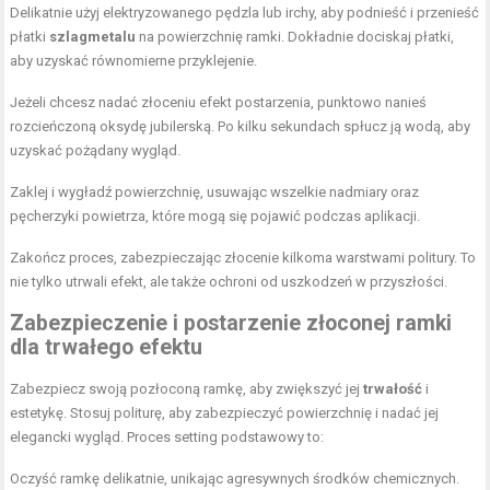
Delikatnie użyj elektryzowanego pędzla lub irchy, aby podnieść i przenieść
płatki
szlagmetalu
na powierzchnię ramki. Dokładnie dociskaj płatki,
aby uzyskać równomierne przyklejenie.
Jeżeli chcesz nadać złoceniu efekt postarzenia, punktowo nanieś
rozcieńczoną oksydę jubilerską. Po kilku sekundach spłucz ją wodą, aby
uzyskać pożądany wygląd.
Zaklej i wygładź powierzchnię, usuwając wszelkie nadmiary oraz
pęcherzyki powietrza, które mogą się pojawić podczas aplikacji.
Zakończ proces, zabezpieczając złocenie kilkoma warstwami politury. To
nie tylko utrwali efekt, ale także ochroni od uszkodzeń w przyszłości.
Zabezpieczenie i postarzenie złoconej ramki
dla trwałego efektu
Zabezpiecz swoją pozłoconą ramkę, aby zwiększyć jej
trwałość
i
estetykę. Stosuj politurę, aby zabezpieczyć powierzchnię i nadać jej
elegancki wygląd. Proces setting podstawowy to:
Oczyść ramkę delikatnie, unikając agresywnych środków chemicznych.