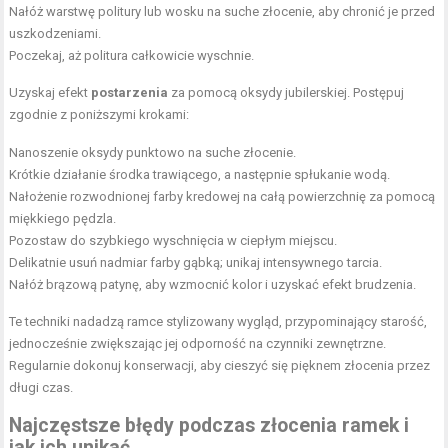
Nałóż warstwę politury lub wosku na suche złocenie, aby chronić je przed
uszkodzeniami.
Poczekaj, aż politura całkowicie wyschnie.
Uzyskaj efekt
postarzenia
za pomocą oksydy jubilerskiej. Postępuj
zgodnie z poniższymi krokami:
Nanoszenie oksydy punktowo na suche złocenie.
Krótkie działanie środka trawiącego, a następnie spłukanie wodą.
Nałożenie rozwodnionej farby kredowej na całą powierzchnię za pomocą
miękkiego pędzla.
Pozostaw do szybkiego wyschnięcia w ciepłym miejscu.
Delikatnie usuń nadmiar farby gąbką; unikaj intensywnego tarcia.
Nałóż brązową patynę, aby wzmocnić kolor i uzyskać efekt brudzenia.
Te techniki nadadzą ramce stylizowany wygląd, przypominający starość,
jednocześnie zwiększając jej odporność na czynniki zewnętrzne.
Regularnie dokonuj konserwacji, aby cieszyć się pięknem złocenia przez
długi czas.
Najczęstsze
błędy podczas złocenia ramek
i
jak ich unikać