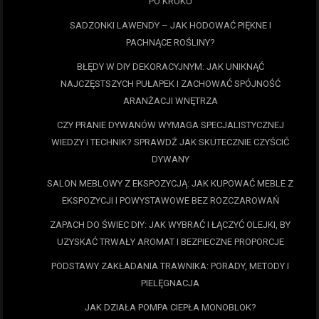
PO KROKU
SADZONKI LAWENDY – JAK HODOWAĆ PIĘKNE I
PACHNĄCE ROŚLINY?
BŁĘDY W DIY DEKORACYJNYM: JAK UNIKNĄĆ
NAJCZĘSTSZYCH PUŁAPEK I ZACHOWAĆ SPÓJNOŚĆ
ARANŻACJI WNĘTRZA
CZY PRANIE DYWANÓW WYMAGA SPECJALISTYCZNEJ
WIEDZY I TECHNIK? SPRAWDŹ JAK SKUTECZNIE CZYŚCIĆ
DYWANY
SALON MEBLOWY Z EKSPOZYCJĄ: JAK KUPOWAĆ MEBLE Z
EKSPOZYCJI I POWYSTAWOWE BEZ ROZCZAROWAŃ
ZAPACH DO ŚWIEC DIY: JAK WYBRAĆ I ŁĄCZYĆ OLEJKI, BY
UZYSKAĆ TRWAŁY AROMAT I BEZPIECZNE PROPORCJE
PODSTAWY ZAKŁADANIA TRAWNIKA: PORADY, METODY I
PIELĘGNACJA
JAK DZIAŁA POMPA CIEPŁA MONOBLOK?