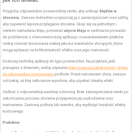
Przygotuj odpowiednio powierzchnię ramki, aby uniknąć
błędów w
złoceniu
. Zawsze dokładnie oczyszczaj ją z zanieczyszczeń oraz szlifuj,
aby zapewnić lepsze przyleganie złocenia. Skup się na jednolitym i
cienkim nakładaniu kleju, ponieważ
użycie kleju
w nadmiarze prowadzi
do problemów z równomiernością aplikacji i rozwarstwieniem płatków.
Unikaj również stosowania niskiej jakości materiałów złocących, które
mogą wpływać na krótkotrwałość efektu oraz jego matowość.
Dostosuj technikę aplikacji do typu powierzchni. Na przykład, jeśli
pracujesz z drewnem, unikaj używania
kleju rozpuszczalnikowego, chyba
że odpowiednio przygotujesz
podłoże. Przed nałożeniem złota, zawsze
odczekaj, aż klej całkowicie wyschnie, aby uzyskać idealny efekt.
Zadbać o odpowiednią warstwę ochronną. Brak zabezpieczenia ramki po
zakończeniu procesu złocenia przyspiesza jej uszkodzenia oraz
matowienie. Zastosuj politurę lub werniks, aby wydłużyć trwałość efekty
końcowego.
Podobne: