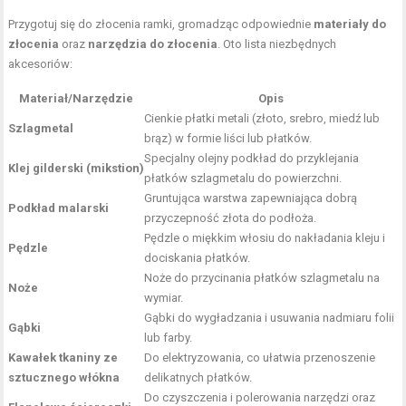
Przygotuj się do złocenia ramki, gromadząc odpowiednie
materiały do
złocenia
oraz
narzędzia do złocenia
. Oto lista niezbędnych
akcesoriów:
Materiał/Narzędzie
Opis
Cienkie płatki metali (złoto, srebro, miedź lub
Szlagmetal
brąz) w formie liści lub płatków.
Specjalny olejny podkład do przyklejania
Klej gilderski (mikstion)
płatków szlagmetalu do powierzchni.
Gruntująca warstwa zapewniająca dobrą
Podkład malarski
przyczepność złota do podłoża.
Pędzle o miękkim włosiu do nakładania kleju i
Pędzle
dociskania płatków.
Noże do przycinania płatków szlagmetalu na
Noże
wymiar.
Gąbki do wygładzania i usuwania nadmiaru folii
Gąbki
lub farby.
Kawałek tkaniny ze
Do elektryzowania, co ułatwia przenoszenie
sztucznego włókna
delikatnych płatków.
Do czyszczenia i polerowania narzędzi oraz