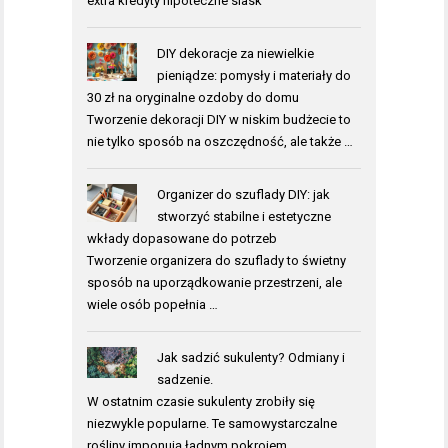
extra kredyty hipoteczne slask
DIY dekoracje za niewielkie
pieniądze: pomysły i materiały do
30 zł na oryginalne ozdoby do domu
Tworzenie dekoracji DIY w niskim budżecie to
nie tylko sposób na oszczędność, ale także …
Organizer do szuflady DIY: jak
stworzyć stabilne i estetyczne
wkłady dopasowane do potrzeb
Tworzenie organizera do szuflady to świetny
sposób na uporządkowanie przestrzeni, ale
wiele osób popełnia …
Jak sadzić sukulenty? Odmiany i
sadzenie.
W ostatnim czasie sukulenty zrobiły się
niezwykle popularne. Te samowystarczalne
rośliny imponują ładnym pokrojem …