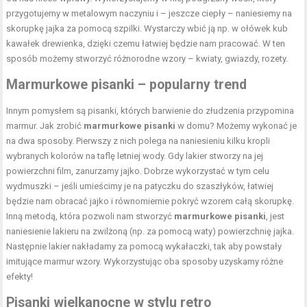
przygotujemy w metalowym naczyniu i – jeszcze ciepły – naniesiemy na
skorupkę jajka za pomocą szpilki. Wystarczy wbić ją np. w ołówek kub
kawałek drewienka, dzięki czemu łatwiej będzie nam pracować. W ten
sposób możemy stworzyć różnorodne wzory – kwiaty, gwiazdy, rozety.
Marmurkowe pisanki – popularny trend
Innym pomysłem są pisanki, których barwienie do złudzenia przypomina
marmur. Jak zrobić
marmurkowe pisanki
w domu? Możemy wykonać je
na dwa sposoby. Pierwszy z nich polega na naniesieniu kilku kropli
wybranych kolorów na taflę letniej wody. Gdy lakier stworzy na jej
powierzchni film, zanurzamy jajko. Dobrze wykorzystać w tym celu
wydmuszki – jeśli umieścimy je na patyczku do szaszłyków, łatwiej
będzie nam obracać jajko i równomiernie pokryć wzorem całą skorupkę.
Inną metodą, która pozwoli nam stworzyć
marmurkowe pisanki
, jest
naniesienie lakieru na zwilżoną (np. za pomocą waty) powierzchnię jajka.
Następnie lakier nakładamy za pomocą wykałaczki, tak aby powstały
imitujące marmur wzory. Wykorzystując oba sposoby uzyskamy różne
efekty!
Pisanki wielkanocne w stylu retro