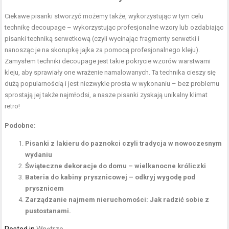
Ciekawe pisanki stworzyć możemy także, wykorzystując w tym celu
technikę decoupage – wykorzystując profesjonalne wzory lub ozdabiając
pisanki techniką serwetkową (czyli wycinając fragmenty serwetki i
nanosząc je na skorupkę jajka za pomocą profesjonalnego kleju).
Zamysłem techniki decoupage jest takie pokrycie wzorów warstwami
kleju, aby sprawiały one wrażenie namalowanych. Ta technika cieszy się
dużą popularnością i jest niezwykle prosta w wykonaniu – bez problemu
sprostają jej także najmłodsi, a nasze pisanki zyskają unikalny klimat
retro!
Podobne:
Pisanki z lakieru do paznokci czyli tradycja w nowoczesnym
wydaniu
Świąteczne dekoracje do domu – wielkanocne króliczki
Bateria do kabiny prysznicowej – odkryj wygodę pod
prysznicem
Zarządzanie najmem nieruchomości: Jak radzić sobie z
pustostanami.