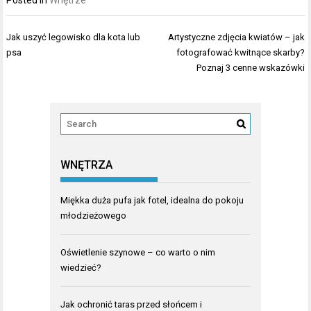
Posted in
Wnętrze
Nawigacja
Jak uszyć legowisko dla kota lub
Artystyczne zdjęcia kwiatów – jak
wpisu
psa
fotografować kwitnące skarby?
Poznaj 3 cenne wskazówki
WNĘTRZA
Miękka duża pufa jak fotel, idealna do pokoju
młodzieżowego
Oświetlenie szynowe – co warto o nim
wiedzieć?
Jak ochronić taras przed słońcem i