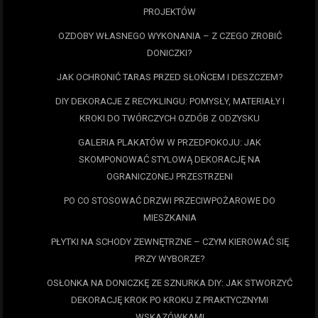
PROJEKTÓW
OZDOBY WŁASNEGO WYKONANIA – Z CZEGO ZROBIĆ
DONICZKI?
JAK OCHRONIĆ TARAS PRZED SŁOŃCEM I DESZCZEM?
DIY DEKORACJE Z RECYKLINGU: POMYSŁY, MATERIAŁY I
KROKI DO TWÓRCZYCH OZDÓB Z ODZYSKU
GALERIA PLAKATÓW W PRZEDPOKOJU: JAK
SKOMPONOWAĆ STYLOWĄ DEKORACJĘ NA
OGRANICZONEJ PRZESTRZENI
PO CO STOSOWAĆ DRZWI PRZECIWPOŻAROWE DO
MIESZKANIA
PŁYTKI NA SCHODY ZEWNĘTRZNE – CZYM KIEROWAĆ SIĘ
PRZY WYBORZE?
OSŁONKA NA DONICZKĘ ZE SZNURKA DIY: JAK STWORZYĆ
DEKORACJĘ KROK PO KROKU Z PRAKTYCZNYMI
WSKAZÓWKAMI