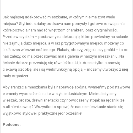
Jak najlepiej udekorować mieszkanie, w którym nie ma zbyt wiele
miejsca? Styl industrialny podsuwa nam pomysły i gotowe rozwiązania,
które pozwolą nam nadać wnętrzom charakteru oraz oryginalności.
Przede wszystkim – postawmy na dekoracje, które powiesimy na ścianie.
Nie zajmują dużo miejsca, a w raz przygotowanym miejscu możemy co
jakiś czas wieszać coś innego. Plakaty, obrazy, zdjęcia czy grafiki – to od
nas zależy, co ma przedstawiać mała galeria w naszym mieszkaniu. Na
ścianie dobrze prezentują się również kratki, które nie tylko stanowią
ciekawą ozdobę, ale i są wielofunkcyjną opcją – możemy utworzyć z niej
mały organizer.
Aby aranżacja mieszkania była naprawdę spójna, wymieńmy podstawowe
elementy wyposażenia na te w stylu industrialnym. Minimalistyczny
wieszak, proste, drewniane tacki czy nowoczesny stojak na ręczniki ze
stali nierdzewnej? Wszystko to sprawi, że nasze mieszkanie stanie się
wyjątkowo stylowe i praktyczne jednocześnie!
Podobne: