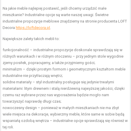
Na jakie meble najlepiej postawić, jeśli chcemy urządzić małe
mieszkanie? Industrialne opcje są warte naszej uwagi. Świetne
industrialne propozycje meblowe znajdziemy na stronie producenta LOFT
Decora
https://loftdecora.pl
.
Największe zalety takich mebli to:
funkcjonalność – industrialne propozycje doskonale sprawdzają się w
różnych warunkach i w różnym otoczeniu – przy jednym stole wygodnie
zjemy posiłek, popracujemy, a także przyjmiemy gości;
minimalizm – dzięki prostym formom i geometrycznym kształtom meble
industrialne nie przytłaczają wnętrz;
solidne materiały – styl industrialny posługuje się jedynie trwałymi
materiałami: litym drewnem i stalą nierdzewną najwyższej jakości, dzięki
czemu raz wybrane przez nas wyposażenia będzie mogło nam
towarzyszyć naprawdę długi czas;
nowoczesny design – ponieważ w małych mieszkaniach nie ma zbyt
wiele miejsca na dekoracje, wybierzmy meble, które same w sobie będą
wspaniałą ozdobą wnętrza – industrialne opcje sprawdzają się również w
tej roli.