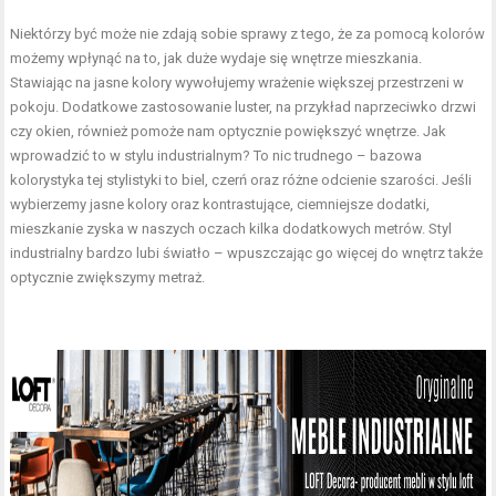
Niektórzy być może nie zdają sobie sprawy z tego, że za pomocą kolorów
możemy wpłynąć na to, jak duże wydaje się wnętrze mieszkania.
Stawiając na jasne kolory wywołujemy wrażenie większej przestrzeni w
pokoju. Dodatkowe zastosowanie luster, na przykład naprzeciwko drzwi
czy okien, również pomoże nam optycznie powiększyć wnętrze. Jak
wprowadzić to w stylu industrialnym? To nic trudnego – bazowa
kolorystyka tej stylistyki to biel, czerń oraz różne odcienie szarości. Jeśli
wybierzemy jasne kolory oraz kontrastujące, ciemniejsze dodatki,
mieszkanie zyska w naszych oczach kilka dodatkowych metrów. Styl
industrialny bardzo lubi światło – wpuszczając go więcej do wnętrz także
optycznie zwiększymy metraż.