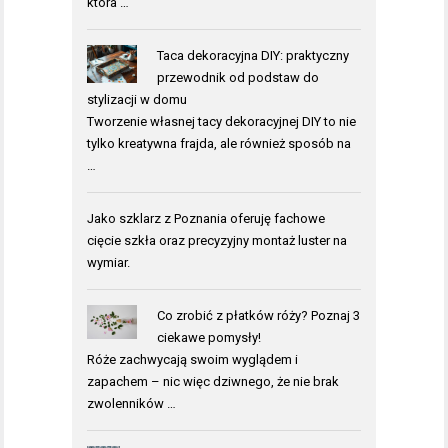
która …
Taca dekoracyjna DIY: praktyczny
przewodnik od podstaw do
stylizacji w domu
Tworzenie własnej tacy dekoracyjnej DIY to nie
tylko kreatywna frajda, ale również sposób na
…
Jako
szklarz z Poznania
oferuję fachowe
cięcie szkła oraz precyzyjny montaż luster na
wymiar.
Co zrobić z płatków róży? Poznaj 3
ciekawe pomysły!
Róże zachwycają swoim wyglądem i
zapachem – nic więc dziwnego, że nie brak
zwolenników …