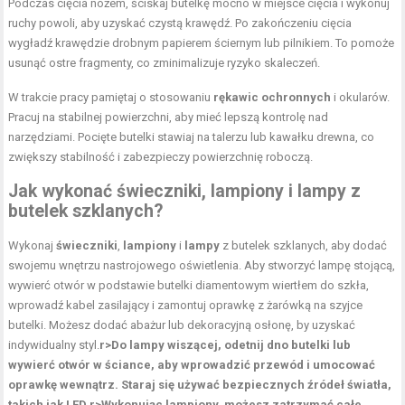
Podczas cięcia nożem, ściskaj butelkę mocno w miejsce cięcia i wykonuj
ruchy powoli, aby uzyskać czystą krawędź. Po zakończeniu cięcia
wygładź krawędzie drobnym papierem ściernym lub pilnikiem. To pomoże
usunąć ostre fragmenty, co zminimalizuje ryzyko skaleczeń.
W trakcie pracy pamiętaj o stosowaniu
rękawic ochronnych
i okularów.
Pracuj na stabilnej powierzchni, aby mieć lepszą kontrolę nad
narzędziami. Pocięte butelki stawiaj na talerzu lub kawałku drewna, co
zwiększy stabilność i zabezpieczy powierzchnię roboczą.
Jak wykonać świeczniki, lampiony i lampy z
butelek szklanych?
Wykonaj
świeczniki
,
lampiony
i
lampy
z butelek szklanych, aby dodać
swojemu wnętrzu nastrojowego oświetlenia. Aby stworzyć lampę stojącą,
wywierć otwór w podstawie butelki diamentowym wiertłem do szkła,
wprowadź kabel zasilający i zamontuj oprawkę z żarówką na szyjce
butelki. Możesz dodać abażur lub dekoracyjną osłonę, by uzyskać
indywidualny styl.
r>Do lampy wiszącej, odetnij dno butelki lub
wywierć otwór w ściance, aby wprowadzić przewód i umocować
oprawkę wewnątrz. Staraj się używać bezpiecznych źródeł światła,
takich jak LED.
r>Wykonując lampiony, możesz zatrzymać całe