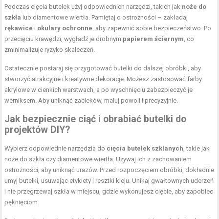
Podczas cięcia butelek użyj odpowiednich narzędzi, takich jak
noże do
szkła
lub diamentowe wiertła. Pamiętaj o ostrożności – zakładaj
rękawice
i
okulary ochronne
, aby zapewnić sobie bezpieczeństwo. Po
przecięciu krawędzi, wygładź je drobnym
papierem ściernym
, co
zminimalizuje ryzyko skaleczeń.
Ostatecznie postaraj się przygotować butelki do dalszej obróbki, aby
stworzyć atrakcyjne i kreatywne dekoracje. Możesz zastosować farby
akrylowe w cienkich warstwach, a po wyschnięciu zabezpieczyć je
werniksem. Aby uniknąć zacieków, maluj powoli i precyzyjnie.
Jak bezpiecznie ciąć i obrabiać butelki do
projektów DIY?
Wybierz odpowiednie narzędzia do
cięcia butelek szklanych
, takie jak
noże do szkła czy diamentowe wiertła. Używaj ich z zachowaniem
ostrożności, aby uniknąć urazów. Przed rozpoczęciem obróbki, dokładnie
umyj butelki, usuwając etykiety i resztki kleju. Unikaj gwałtownych uderzeń
i nie przegrzewaj szkła w miejscu, gdzie wykonujesz cięcie, aby zapobiec
pęknięciom.