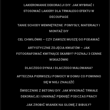
LAKIEROWANIE DEKORACJI DIY: JAK WYBRAĆ I
STOSOWAĆ LAKIERY DLA TRWAŁEGO EFEKTU W
DECOUPAGE
TANIE SCHODY WEWNĘTRZNE: POMYSŁY, MATERIAŁY I
MONTAŻ DIY
CEL CHWILÓWKI – CZY ZAWSZE MUSZĘ GO PODAWAĆ
ARTYSTYCZNE ZDJĘCIA KWIATÓW – JAK
FOTOGRAFOWAĆ KWITNĄCE SKARBY? POZNAJ 3 CENNE
WSKAZÓWKI
DLACZEGO DYNIA I DLACZEGO MALOWANA?
APTECZKA PIERWSZEJ POMOCY W DOMU CO POWINNO
SIĘ W NIEJ ZNALEŹĆ
ŚWIECZNIKI Z BETONU DIY: JAK WYKONAĆ TRWAŁE
DEKORACJE I UNIKNĄĆ PĘKNIĘĆ PODCZAS PRACY
JAK ZROBIĆ WIANEK NA GŁOWĘ Z BIBUŁY?