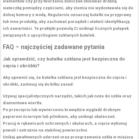
elementów czy przy tworzeniu doniczek stosować drobną
siateczkę pomiędzy częściami, aby ziemia nie wydostawała się do
dolnej komory z wodą. Regularnie
oznaczaj
butelki na przyprawy
lub inne produkty, aby zachować porządek i ułatwić identyfikację
ich zawartości. Te praktyki pozwolą Ci uniknąć licznych pułapek
związanych z upcyclingiem szklanych butelek.
FAQ – najczęściej zadawane pytania
Jak sprawdzić, czy butelka szklana jest bezpieczna do
cięcia i obróbki?
Aby upewnić się, że butelka szklana jest bezpieczna do cięcia i
obróbki, zastosuj się do kilku zasad:
Używaj specjalistycznych narzędzi, takich jak noże do szkła oraz
diamentowe wiertła.
Po przecięciu lub wywierceniu krawędzie wygładź drobnym
papierem ściernym lub pilnikiem, aby uniknąć skaleczeń.
Pracuj w rękawicach ochronnych i okularach, a cięcie wykonuj
powoli i ostrożnie na stabilnej powierzchni.
Unikaj gwałtownych uderzeń oraz przegrzewania szkła w miejscu