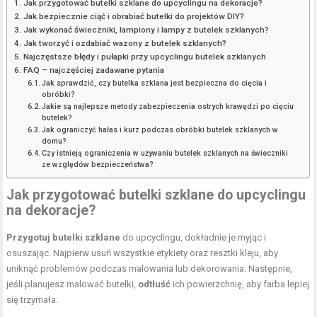
Jak przygotować butelki szklane do upcyclingu na dekoracje?
Jak bezpiecznie ciąć i obrabiać butelki do projektów DIY?
Jak wykonać świeczniki, lampiony i lampy z butelek szklanych?
Jak tworzyć i ozdabiać wazony z butelek szklanych?
Najczęstsze błędy i pułapki przy upcyclingu butelek szklanych
FAQ – najczęściej zadawane pytania
Jak sprawdzić, czy butelka szklana jest bezpieczna do cięcia i
obróbki?
Jakie są najlepsze metody zabezpieczenia ostrych krawędzi po cięciu
butelek?
Jak ograniczyć hałas i kurz podczas obróbki butelek szklanych w
domu?
Czy istnieją ograniczenia w używaniu butelek szklanych na świeczniki
ze względów bezpieczeństwa?
Jak przygotować butelki szklane do upcyclingu
na dekoracje?
Przygotuj butelki szklane
do upcyclingu, dokładnie je myjąc i
osuszając. Najpierw usuń wszystkie etykiety oraz resztki kleju, aby
uniknąć problemów podczas malowania lub dekorowania. Następnie,
jeśli planujesz malować butelki,
odtłuść
ich powierzchnię, aby farba lepiej
się trzymała.