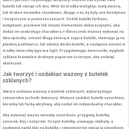
butelki lub odciąć ich dno. Włóż do środka tealighta, małą świecę,
lub drobne światełka choinkowe, dbając o to, by były one bezdymne
i bezpieczne w pomieszczeniach. Ozdób butelki farbami,
wstążkami, piaskiem lub innymi elementami dekoracyjnymi, aby
dodać im osobistego charakteru.
r>Świeczniki możesz wykonać na
dwa sposoby: umieść długą świecę w szyjce butelki, stawiając ją na
płaskiej podstawce, lub odetnij denko butelki, a następnie umieść w
środku świeczkę typu tea light. Przygotowując świeczniki, wygładź
szklane krawędzie drobnym papierem ściernym, aby uniknąć
skaleczeń.
Jak tworzyć i ozdabiać wazony z butelek
szklanych?
Stwórz unikalne
wazony
z butelek szklanych, wykorzystując
różnorodne techniki dekoracji. Możesz ozdobić butelki sznurkiem,
koronką lub farbą akrylową, aby nadać im indywidualny charakter.
Aby wykonać wazon owinięty sznurkiem, przygotuj butelkę,
sznurek, klej i nożyczki. Oczyść butelkę, usuwając etykiety, a
następnie nałóż klej na butelkę i równomiernie owijaj ją sznurkiem