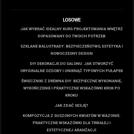
LOSOWE
JAK WYBRAĆ IDEALNY KURS PROJEKTOWANIA WNĘTRZ
DOPASOWANY DO TWOICH POTRZEB
SZKLANE BALUSTRADY: BEZPIECZEŃSTWO, ESTETYKA I
NOWOCZESNY DESIGN
DIY DEKORACJE DO SALONU: JAK STWORZYĆ
ORYGINALNE OZDOBY I UNIKNĄĆ TYPOWYCH PUŁAPEK
ŚWIECZNIKI Z DREWNA DIY: BEZPIECZNE WYKONANIE,
WYKOŃCZENIE I PRAKTYCZNE WSKAZÓWKI KROK PO
KROKU
JAK ZDAĆ SESJĘ?
KOMPOZYCJA Z SUSZONYCH KWIATÓW W WAZONIE:
PRAKTYCZNE WSKAZÓWKI DLA TRWAŁEJ I
ESTETYCZNEJ ARANŻACJI