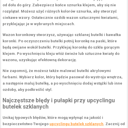
od dołu do góry. Zabezpiecz końce sznurka klejem, aby się nie
rozplątał. Możesz użyć różnych kolorów sznurka, aby stworzyć
ciekawe wzory. Ostatecznie ozdób wazon sztucznymi kwiatami,
przyklejając je w wybranych miejscach.
Wazon koronkowy stworzysz, używając szklanej butelki i kawałka
koronki. Po oczyszczeniu butelki potnij koronkę na paski, które
będą owijane wokół butelki. Przyklejaj koronkę do szkła gorącym
klejem. Po wyschnięciu kleju włóż świeże lub sztuczne kwiaty do
wazonu, uzyskując efektowną dekorację.
Nie zapomnij, że możesz także malować butelki akrylowymi
farbami. Wybierz kolor, który będzie pasował do wystroju wnętrza,
a następnie maluj butelkę, a po wyschnięciu dodaj wstążki lub inne
ozdoby, aby podkreślić styl.
Najczęstsze błędy i pułapki przy
upcyclingu
butelek szklanych
Unikaj typowych błędów, które mogą wpłynąć na jakość i
bezpieczeństwo Twojego
upcyclingu butelek szklanych
. Zacznij od