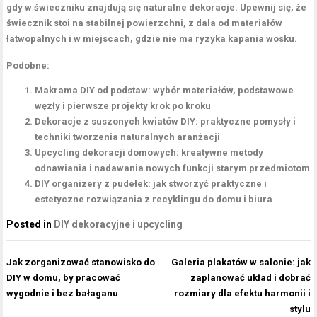
gdy w świeczniku znajdują się naturalne dekoracje. Upewnij się, że
świecznik stoi na stabilnej powierzchni, z dala od materiałów
łatwopalnych i w miejscach, gdzie nie ma ryzyka kapania wosku.
Podobne:
Makrama DIY od podstaw: wybór materiałów, podstawowe
węzły i pierwsze projekty krok po kroku
Dekoracje z suszonych kwiatów DIY: praktyczne pomysły i
techniki tworzenia naturalnych aranżacji
Upcycling dekoracji domowych: kreatywne metody
odnawiania i nadawania nowych funkcji starym przedmiotom
DIY organizery z pudełek: jak stworzyć praktyczne i
estetyczne rozwiązania z recyklingu do domu i biura
Posted in
DIY dekoracyjne i upcycling
Nawigacja
Jak zorganizować stanowisko do
Galeria plakatów w salonie: jak
wpisu
DIY w domu, by pracować
zaplanować układ i dobrać
wygodnie i bez bałaganu
rozmiary dla efektu harmonii i
stylu