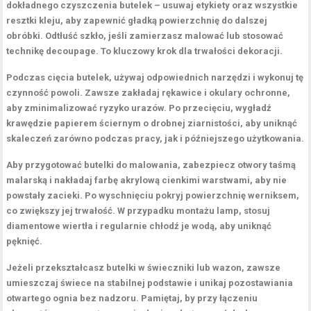
dokładnego czyszczenia
butelek – usuwaj etykiety oraz wszystkie
resztki kleju, aby zapewnić gładką powierzchnię do dalszej
obróbki.
Odtłuść
szkło, jeśli zamierzasz malować lub stosować
technikę decoupage. To kluczowy krok dla trwałości dekoracji.
Podczas
cięcia
butelek, używaj odpowiednich narzędzi i wykonuj tę
czynność powoli. Zawsze zakładaj rękawice i okulary ochronne,
aby zminimalizować ryzyko urazów. Po przecięciu,
wygładź
krawędzie papierem ściernym o drobnej ziarnistości, aby uniknąć
skaleczeń zarówno podczas pracy, jak i późniejszego użytkowania.
Aby przygotować butelki do
malowania
, zabezpiecz otwory taśmą
malarską i nakładaj farbę akrylową cienkimi warstwami, aby nie
powstały zacieki. Po wyschnięciu pokryj powierzchnię werniksem,
co zwiększy jej trwałość. W przypadku
montażu lamp
, stosuj
diamentowe wiertła i regularnie chłodź je wodą, aby uniknąć
pęknięć.
Jeżeli przekształcasz butelki w
świeczniki
lub
wazon
, zawsze
umieszczaj świece na stabilnej podstawie i unikaj pozostawiania
otwartego ognia bez nadzoru. Pamiętaj, by przy łączeniu