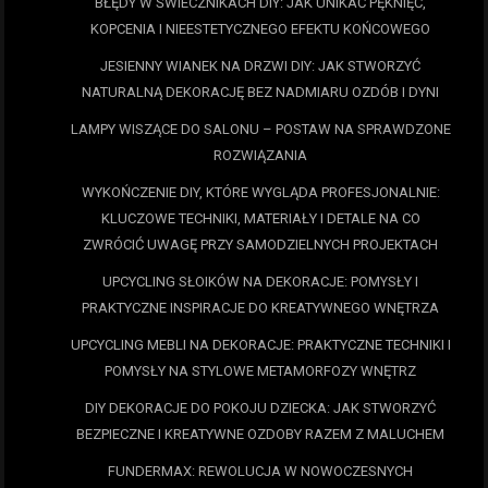
BŁĘDY W ŚWIECZNIKACH DIY: JAK UNIKAĆ PĘKNIĘĆ,
KOPCENIA I NIEESTETYCZNEGO EFEKTU KOŃCOWEGO
JESIENNY WIANEK NA DRZWI DIY: JAK STWORZYĆ
NATURALNĄ DEKORACJĘ BEZ NADMIARU OZDÓB I DYNI
LAMPY WISZĄCE DO SALONU – POSTAW NA SPRAWDZONE
ROZWIĄZANIA
WYKOŃCZENIE DIY, KTÓRE WYGLĄDA PROFESJONALNIE:
KLUCZOWE TECHNIKI, MATERIAŁY I DETALE NA CO
ZWRÓCIĆ UWAGĘ PRZY SAMODZIELNYCH PROJEKTACH
UPCYCLING SŁOIKÓW NA DEKORACJE: POMYSŁY I
PRAKTYCZNE INSPIRACJE DO KREATYWNEGO WNĘTRZA
UPCYCLING MEBLI NA DEKORACJE: PRAKTYCZNE TECHNIKI I
POMYSŁY NA STYLOWE METAMORFOZY WNĘTRZ
DIY DEKORACJE DO POKOJU DZIECKA: JAK STWORZYĆ
BEZPIECZNE I KREATYWNE OZDOBY RAZEM Z MALUCHEM
FUNDERMAX: REWOLUCJA W NOWOCZESNYCH