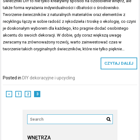
Świeczniki DIY to nie tylko kreatywny sposób na ozdobienie wnętrz, ale
także forma wyrażania indywidualności i dbałości o środowisko.
Tworzenie świeczników z naturalnych materiałów oraz elementów z
recyklingu łączy w sobie radość z rękodzieła i troskę o ekologię, co czyni
je doskonałym wyborem dla każdego, kto pragnie dodać osobistego
akcentu do swoich dekoracji. W dobie, gdy coraz większą uwagę
zwracamy na zrównoważony rozwój, warto zainwestować czas w
tworzenie takich oryginalnych świeczników, które nie tylko pięknie…
CZYTAJ DALEJ
Posted in
DIY dekoracyjne i upcycling
«
1
2
3
WNĘTRZA