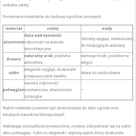
unikalne zalety.
Porównanie materiałów do budowy ogrodów zimowych:
materiał
zalety
wady
duża wytrzymałość
,
chłodny wygląd, niewłaściwy
aluminium
odporność na warunki
do tradycyjnych aranżacji
atmosferyczne
naturalny urok
, przytulna
wymaga troski, podatne na
drewno
atmosfera
wilgoć
elegancki wygląd, doskonałe
szkło
łatwe do uszkodzenia
przepuszczanie światła
wysoka odporność
poliwęglan
mechaniczna, właściwości
—
izolacyjne
Wybór materiału powinien być dostosowany do stylu ogrodu oraz
lokalnych warunków klimatycznych.
Wybierając przeszklone powierzchnie, możesz zdecydować się na szkło
albo poliwęglan. Szkło to elegancki i stylowy wybór, który doskonale