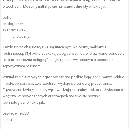
które pozwalają na stworzenie zarówno estetycznej, jak i funkcjonalnej
przestrzeni. Możemy natknąć się na różnorodne style, takie jak:
boho,
ekologiczny,
skandynawski,
minimalistyczny.
Każdy z nich charakteryzuje się unikalnymi kolorami, meblami i
roślinnością. Styl boho zaskakuje bogactwem barw oraz różnorodnością
tekstur, co można osiągnąć dzięki ręcznie wykonanym akcesoriom i
egzotycznym roślinom.
Wizualizacje zimowych ogrodów często podkreślają jasne barwy i lekkie
meble, co sprawia, że przestrzeń wydaje się bardziej przestronna.
Egzotyczne kwiaty i rośliny wprowadzają naturalny urok oraz świeżość do
wnętrza. W nowoczesnych aranżacjach stosuje się nowinki
technologiczne, takie jak:
oświetlenie LED,
lustra.