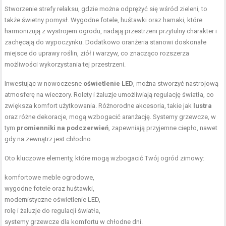
Stworzenie strefy relaksu, gdzie można odprężyć się wśród zieleni, to
także świetny pomysł. Wygodne fotele, huśtawki oraz hamaki, które
harmonizują z wystrojem ogrodu, nadają przestrzeni przytulny charakter i
zachęcają do wypoczynku. Dodatkowo oranżeria stanowi doskonałe
miejsce do uprawy roślin, ziół i warzyw, co znacząco rozszerza
możliwości wykorzystania tej przestrzeni.
Inwestując w nowoczesne
oświetlenie LED
, można stworzyć nastrojową
atmosferę na wieczory. Rolety i żaluzje umożliwiają regulację światła, co
zwiększa komfort użytkowania. Różnorodne akcesoria, takie jak
lustra
oraz różne dekoracje, mogą wzbogacić aranżację. Systemy grzewcze, w
tym
promienniki na podczerwień
, zapewniają przyjemne ciepło, nawet
gdy na zewnątrz jest chłodno.
Oto kluczowe elementy, które mogą wzbogacić Twój ogród zimowy:
komfortowe meble ogrodowe,
wygodne fotele oraz huśtawki,
modernistyczne oświetlenie LED,
rolę i żaluzje do regulacji światła,
systemy grzewcze dla komfortu w chłodne dni.