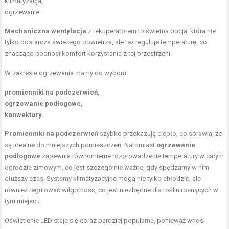
klimatyzacja,
ogrzewanie.
Mechaniczna wentylacja
z rekuperatorem to świetna opcja, która nie
tylko dostarcza świeżego powietrza, ale też reguluje temperaturę, co
znacząco podnosi komfort korzystania z tej przestrzeni.
W zakresie ogrzewania mamy do wyboru:
promienniki na podczerwień
,
ogrzewanie podłogowe
,
konwektory
.
Promienniki na podczerwień
szybko przekazują ciepło, co sprawia, że
są idealne do mniejszych pomieszczeń. Natomiast
ogrzewanie
podłogowe
zapewnia równomierne rozprowadzenie temperatury w całym
ogrodzie zimowym, co jest szczególnie ważne, gdy spędzamy w nim
dłuższy czas. Systemy klimatyzacyjne mogą nie tylko chłodzić, ale
również regulować wilgotność, co jest niezbędne dla roślin rosnących w
tym miejscu.
Oświetlenie LED staje się coraz bardziej popularne, ponieważ wnosi