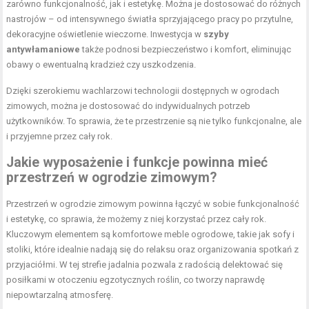
zarówno funkcjonalność, jak i estetykę. Można je dostosować do różnych
nastrojów – od intensywnego światła sprzyjającego pracy po przytulne,
dekoracyjne oświetlenie wieczorne. Inwestycja w
szyby
antywłamaniowe
także podnosi bezpieczeństwo i komfort, eliminując
obawy o ewentualną kradzież czy uszkodzenia.
Dzięki szerokiemu wachlarzowi technologii dostępnych w ogrodach
zimowych, można je dostosować do indywidualnych potrzeb
użytkowników. To sprawia, że te przestrzenie są nie tylko funkcjonalne, ale
i przyjemne przez cały rok.
Jakie wyposażenie i funkcje powinna mieć
przestrzeń w ogrodzie zimowym?
Przestrzeń w ogrodzie zimowym powinna łączyć w sobie funkcjonalność
i estetykę, co sprawia, że możemy z niej korzystać przez cały rok.
Kluczowym elementem są komfortowe meble ogrodowe, takie jak sofy i
stoliki, które idealnie nadają się do relaksu oraz organizowania spotkań z
przyjaciółmi. W tej strefie jadalnia pozwala z radością delektować się
posiłkami w otoczeniu egzotycznych roślin, co tworzy naprawdę
niepowtarzalną atmosferę.