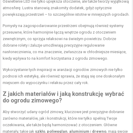
Oświetlenie LED nie tylko upiększa otoczenie, ale także tworzy wyjątkową
atmosferę. Lustra stanowią znakomity dodatek, gdyż optycznie
powiększają przestrzeń – to szczególnie istotne w mniejszych ogrodach.
Pomysły na zagospodarowanie przestrzeni obejmują również systemy
przesuwne, które harmonijnie łączą wnętrze ogrodu z otoczeniem
zewnętrznym, co sprzyja relaksowi na świeżym powietrzu. Dobrze
dobrane rolety i żaluzje umożliwiają precyzyjne regulowanie
nasłonecznienia, co ma znaczenie, zwłaszcza w chłodniejsze miesiące,
kiedy wpływa to na komfort korzystania z ogrodu zimowego.
Wykorzystanie tych inspiracji w aranżacji ogrodów zimowych nie tylko
podnosi ich estetykę, ale również sprawia, że stają się one doskonałym
miejscem do wypoczynku i relaksu przez cały rok.
Z jakich materiałów i jaką konstrukcję wybrać
do ogrodu zimowego?
Aby stworzyć udany ogród zimowy, kluczowe jest precyzyjne dobranie
zarówno materiałów, jak i konstrukcji, które nie tylko spełnią Twoje
oczekiwania, ale także będą harmonizować z otoczeniem. Główne
materiały, takie jak
szkło
,
poliwęglan
,
aluminium
i
drewno
, mają swoje