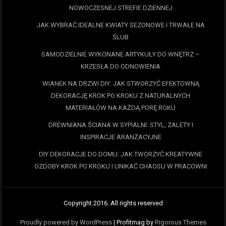
NOWOCZESNEJ STREFIE DZIENNEJ
JAK WYBRAĆ IDEALNE KWIATY SEZONOWE I TRWAŁE NA
ŚLUB
SAMODZIELNIE WYKONANE ARTYKUŁY DO WNĘTRZ –
KRZESŁA DO ODNOWIENIA
WIANEK NA DRZWI DIY: JAK STWORZYĆ EFEKTOWNĄ
DEKORACJĘ KROK PO KROKU Z NATURALNYCH
MATERIAŁÓW NA KAŻDĄ PORĘ ROKU
DREWNIANA ŚCIANA W SYPIALNI: STYL, ZALETY I
INSPIRACJE ARANŻACYJNE
DIY DEKORACJE DO DOMU: JAK TWORZYĆ KREATYWNE
OZDOBY KROK PO KROKU I UNIKAĆ CHAOSU W PRACOWNI
Copyright 2016. All rights reserved
Proudly powered by WordPress
|
Profitmag by
Rigorous Themes