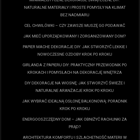
NATURALNE MATERIAŁY I PROSTE POMYSŁY NA KLIMAT
BEZ NADMIARU
CEL CHWILÓWKI – CZY ZAWSZE MUSZĘ GO PODAWAĆ
JAK MIEĆ UPORZĄDKOWANY I ZORGANIZOWANY DOM?
PAPIER MACHE DEKORACJE DIY: JAK STWORZYĆ LEKKIE I
NOWOCZESNE OZDOBY KROK PO KROKU
GIRLANDA Z PAPIERU DIY: PRAKTYCZNY PRZEWODNIK PO
KROKACH I POMYSŁACH NA DEKORACJĘ WNĘTRZA
DIY DEKORACJE NA WIOSNĘ: JAK STWORZYĆ ŚWIEŻE I
NATURALNE ARANŻACJE KROK PO KROKU
JAK WYBRAĆ IDEALNĄ OSŁONĘ BALKONOWĄ: PORADNIK
KROK PO KROKU
ENERGOOSZCZĘDNY DOM – JAK OBNIŻYĆ RACHUNKI ZA
PRĄD?
ARCHITEKTURA KOMFORTU I SZLACHETNOŚĆ MATERII W