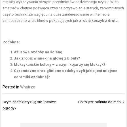
metody wykonywania różnych przedmiotów codziennego użytku. Wielu
amatorów chętnie poświęca czas na przyswojenie starych, zapomnianych
często technik. Ze względu na duże zainteresowanie w internecie
zamieszczono wiele filmów pokazujących
jak zrobić koszyk z drutu
.
Podobne:
Ażurowe ozdoby na ścianę
Jak zrobić wianek na głowę z bibuły?
Meksykańskie kolory – z czym kojarzy się Meksyk?
Ceramiczne oraz gliniane ozdoby czyli jakie jest miejsce
ceramiki ozdobnej?
Posted in
Wnętrze
Nawigacja
Czym charakteryzują się lipcowe
Co to jest politura do mebli?
wpisu
ogrody?