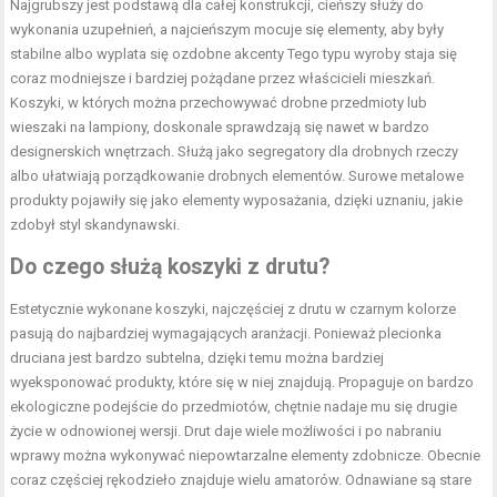
Najgrubszy jest podstawą dla całej konstrukcji, cieńszy służy do
wykonania uzupełnień, a najcieńszym mocuje się elementy, aby były
stabilne albo wyplata się ozdobne akcenty Tego typu wyroby staja się
coraz modniejsze i bardziej pożądane przez właścicieli mieszkań.
Koszyki, w których można przechowywać drobne przedmioty lub
wieszaki na lampiony, doskonale sprawdzają się nawet w bardzo
designerskich wnętrzach. Służą jako segregatory dla drobnych rzeczy
albo ułatwiają porządkowanie drobnych elementów. Surowe metalowe
produkty pojawiły się jako elementy wyposażania, dzięki uznaniu, jakie
zdobył styl skandynawski.
Do czego służą koszyki z drutu?
Estetycznie wykonane koszyki, najczęściej z drutu w czarnym kolorze
pasują do najbardziej wymagających aranżacji. Ponieważ plecionka
druciana jest bardzo subtelna, dzięki temu można bardziej
wyeksponować produkty, które się w niej znajdują. Propaguje on bardzo
ekologiczne podejście do przedmiotów, chętnie nadaje mu się drugie
życie w odnowionej wersji. Drut daje wiele możliwości i po nabraniu
wprawy można wykonywać niepowtarzalne elementy zdobnicze. Obecnie
coraz częściej rękodzieło znajduje wielu amatorów. Odnawiane są stare