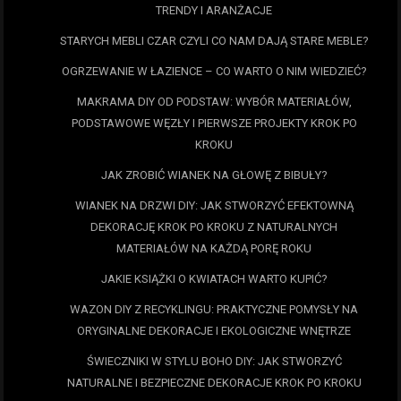
TRENDY I ARANŻACJE
STARYCH MEBLI CZAR CZYLI CO NAM DAJĄ STARE MEBLE?
OGRZEWANIE W ŁAZIENCE – CO WARTO O NIM WIEDZIEĆ?
MAKRAMA DIY OD PODSTAW: WYBÓR MATERIAŁÓW,
PODSTAWOWE WĘZŁY I PIERWSZE PROJEKTY KROK PO
KROKU
JAK ZROBIĆ WIANEK NA GŁOWĘ Z BIBUŁY?
WIANEK NA DRZWI DIY: JAK STWORZYĆ EFEKTOWNĄ
DEKORACJĘ KROK PO KROKU Z NATURALNYCH
MATERIAŁÓW NA KAŻDĄ PORĘ ROKU
JAKIE KSIĄŻKI O KWIATACH WARTO KUPIĆ?
WAZON DIY Z RECYKLINGU: PRAKTYCZNE POMYSŁY NA
ORYGINALNE DEKORACJE I EKOLOGICZNE WNĘTRZE
ŚWIECZNIKI W STYLU BOHO DIY: JAK STWORZYĆ
NATURALNE I BEZPIECZNE DEKORACJE KROK PO KROKU