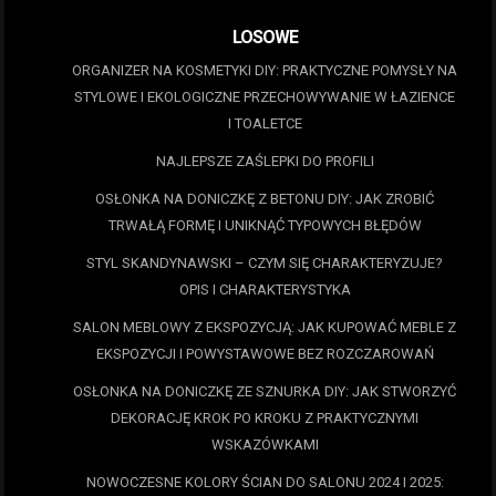
LOSOWE
ORGANIZER NA KOSMETYKI DIY: PRAKTYCZNE POMYSŁY NA
STYLOWE I EKOLOGICZNE PRZECHOWYWANIE W ŁAZIENCE
I TOALETCE
NAJLEPSZE ZAŚLEPKI DO PROFILI
OSŁONKA NA DONICZKĘ Z BETONU DIY: JAK ZROBIĆ
TRWAŁĄ FORMĘ I UNIKNĄĆ TYPOWYCH BŁĘDÓW
STYL SKANDYNAWSKI – CZYM SIĘ CHARAKTERYZUJE?
OPIS I CHARAKTERYSTYKA
SALON MEBLOWY Z EKSPOZYCJĄ: JAK KUPOWAĆ MEBLE Z
EKSPOZYCJI I POWYSTAWOWE BEZ ROZCZAROWAŃ
OSŁONKA NA DONICZKĘ ZE SZNURKA DIY: JAK STWORZYĆ
DEKORACJĘ KROK PO KROKU Z PRAKTYCZNYMI
WSKAZÓWKAMI
NOWOCZESNE KOLORY ŚCIAN DO SALONU 2024 I 2025: