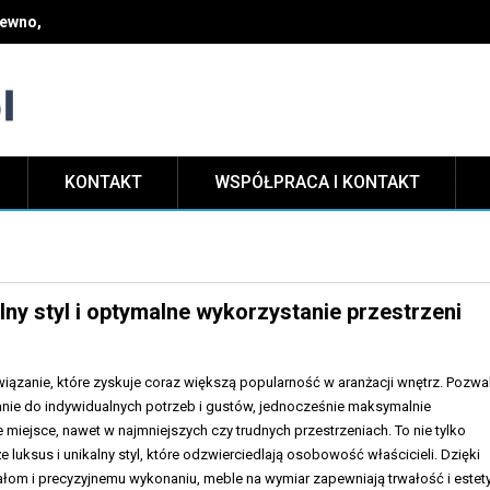
rewno, dopasować styl do wnętrza i dbać o trwałość na lata
KONTAKT
WSPÓŁPRACA I KONTAKT
lny styl i optymalne wykorzystanie przestrzeni
iązanie, które zyskuje coraz większą popularność w aranżacji wnętrz. Pozwa
ie do indywidualnych potrzeb i gustów, jednocześnie maksymalnie
miejsce, nawet w najmniejszych czy trudnych przestrzeniach. To nie tylko
e luksus i unikalny styl, które odzwierciedlają osobowość właścicieli. Dzięki
ałom i precyzyjnemu wykonaniu, meble na wymiar zapewniają trwałość i estet