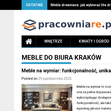
OSTATNIE
Meble drewniane: jak wybierać lite d
WNĘTRZE
KWIATY I OGRÓD
MEBLE DO BIURA KRAKÓW
Meble na wymiar: funkcjonalność, unika
Posted on
29 października 2025
Meble na wymiar to rozw
one na pełne dopasowan
wykorzystując dostępne 
funkcjonalność, ale takż
wysokiej jakości materi